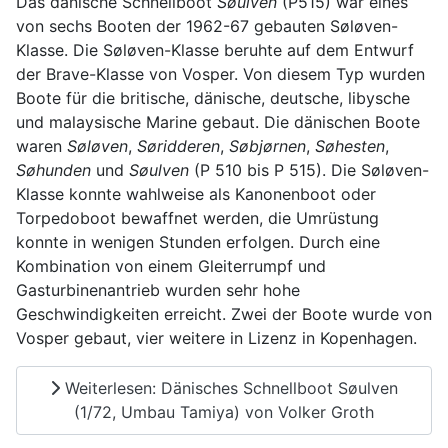
Das dänische Schnellboot
Søulven
(P515) war eines
von sechs Booten der 1962-67 gebauten Søløven-
Klasse. Die Søløven-Klasse beruhte auf dem Entwurf
der Brave-Klasse von Vosper. Von diesem Typ wurden
Boote für die britische, dänische, deutsche, libysche
und malaysische Marine gebaut. Die dänischen Boote
waren
Søløven
,
Søridderen
,
Søbjørnen
,
Søhesten
,
Søhunden
und
Søulven
(P 510 bis P 515). Die Søløven-
Klasse konnte wahlweise als Kanonenboot oder
Torpedoboot bewaffnet werden, die Umrüstung
konnte in wenigen Stunden erfolgen. Durch eine
Kombination von einem Gleiterrumpf und
Gasturbinenantrieb wurden sehr hohe
Geschwindigkeiten erreicht. Zwei der Boote wurde von
Vosper gebaut, vier weitere in Lizenz in Kopenhagen.
Weiterlesen: Dänisches Schnellboot Søulven
(1/72, Umbau Tamiya) von Volker Groth