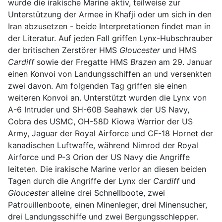
wurde die irakische Marine aktiv, teilweise zur
Unterstützung der Armee in Khafji oder um sich in den
Iran abzusetzen - beide Interpretationen findet man in
der Literatur. Auf jeden Fall griffen Lynx-Hubschrauber
der britischen Zerstörer HMS
Gloucester
und HMS
Cardiff
sowie der Fregatte HMS
Brazen
am 29. Januar
einen Konvoi von Landungsschiffen an und versenkten
zwei davon. Am folgenden Tag griffen sie einen
weiteren Konvoi an. Unterstützt wurden die Lynx von
A-6 Intruder und SH-60B Seahawk der US Navy,
Cobra des USMC, OH-58D Kiowa Warrior der US
Army, Jaguar der Royal Airforce und CF-18 Hornet der
kanadischen Luftwaffe, während Nimrod der Royal
Airforce und P-3 Orion der US Navy die Angriffe
leiteten. Die irakische Marine verlor an diesen beiden
Tagen durch die Angriffe der Lynx der
Cardiff
und
Gloucester
alleine drei Schnellboote, zwei
Patrouillenboote, einen Minenleger, drei Minensucher,
drei Landungsschiffe und zwei Bergungsschlepper.