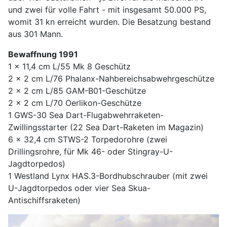
und zwei für volle Fahrt - mit insgesamt 50.000 PS,
womit 31 kn erreicht wurden. Die Besatzung bestand
aus 301 Mann.
Bewaffnung 1991
1 x 11,4 cm L/55 Mk 8 Geschütz
2 x 2 cm L/76 Phalanx-Nahbereichsabwehrgeschütze
2 x 2 cm L/85 GAM-B01-Geschütze
2 x 2 cm L/70 Oerlikon-Geschütze
1 GWS-30 Sea Dart-Flugabwehrraketen-
Zwillingsstarter (22 Sea Dart-Raketen im Magazin)
6 x 32,4 cm STWS-2 Torpedorohre (zwei
Drillingsrohre, für Mk 46- oder Stingray-U-
Jagdtorpedos)
1 Westland Lynx HAS.3-Bordhubschrauber (mit zwei
U-Jagdtorpedos oder vier Sea Skua-
Antischiffsraketen)