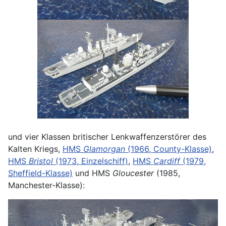
und vier Klassen britischer Lenkwaffenzerstörer des
Kalten Kriegs,
HMS
Glamorgan
(1966, County-Klasse)
,
HMS
Bristol
(1973, Einzelschiff)
,
HMS
Cardiff
(1979,
Sheffield-Klasse)
und HMS
Gloucester
(1985,
Manchester-Klasse):