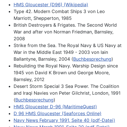
HMS Gloucester (D96) (Wikipedia)
Type 42. Modern Combat Ships 3 von Leo
Marriott, Shepperton, 1985
British Destroyers & Frigates. The Second World
War and after von Norman Friedman, Barnsley,
2008
Strike from the Sea. The Royal Navy & US Navy at
War in the Middle East 1949 - 2003 von Iain
Ballantyne, Barnsley, 2004 (
Buchbesprechung
)
Rebuilding the Royal Navy. Warship Design since
1945 von David K Brown und George Moore,
Barnsley, 2012
Desert Storm Special 3 Sea Power. The Coalition
and Iraqi Navies von Peter Gilchrist, London, 1991
(
Buchbesprechung
)
HMS Gloucester D-96 (MaritimeQuest)
D 96 HMS Gloucester (Seaforces Online)
Navy News February 1991, Seite 40 (pdf-Datei)
Navy News March 1991, Seite 20 (pdf-Datei)