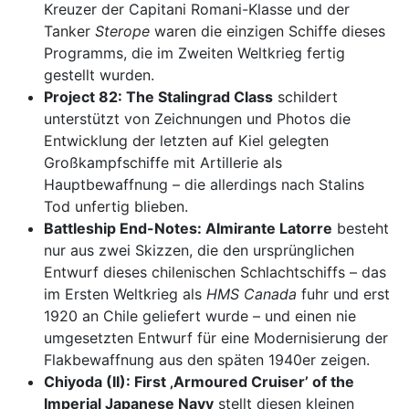
Kreuzer der Capitani Romani-Klasse und der
Tanker
Sterope
waren die einzigen Schiffe dieses
Programms, die im Zweiten Weltkrieg fertig
gestellt wurden.
Project 82: The Stalingrad Class
schildert
unterstützt von Zeichnungen und Photos die
Entwicklung der letzten auf Kiel gelegten
Großkampfschiffe mit Artillerie als
Hauptbewaffnung – die allerdings nach Stalins
Tod unfertig blieben.
Battleship End-Notes: Almirante Latorre
besteht
nur aus zwei Skizzen, die den ursprünglichen
Entwurf dieses chilenischen Schlachtschiffs – das
im Ersten Weltkrieg als
HMS Canada
fuhr und erst
1920 an Chile geliefert wurde – und einen nie
umgesetzten Entwurf für eine Modernisierung der
Flakbewaffnung aus den späten 1940er zeigen.
Chiyoda (II): First ‚Armoured Cruiser’ of the
Imperial Japanese Navy
stellt diesen kleinen