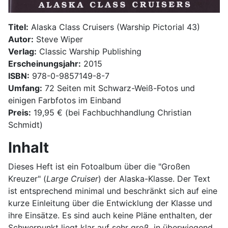
Titel:
Alaska Class Cruisers (Warship Pictorial 43)
Autor:
Steve Wiper
Verlag:
Classic Warship Publishing
Erscheinungsjahr:
2015
ISBN:
978-0-9857149-8-7
Umfang:
72 Seiten mit Schwarz-Weiß-Fotos und
einigen Farbfotos im Einband
Preis:
19,95 € (bei Fachbuchhandlung Christian
Schmidt)
Inhalt
Dieses Heft ist ein Fotoalbum über die "Großen
Kreuzer" (
Large Cruiser
) der Alaska-Klasse. Der Text
ist entsprechend minimal und beschränkt sich auf eine
kurze Einleitung über die Entwicklung der Klasse und
ihre Einsätze. Es sind auch keine Pläne enthalten, der
Schwerpunkt liegt klar auf sehr groß, in überwiegend