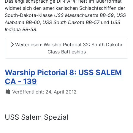
Das englischsprachige DIN-A-4-Heft im Querformat
widmet sich den amerikanischen Schlachtschiffen der
South-Dakota-Klasse
USS Massachusetts BB-59
,
USS
Alabama BB-60
,
USS South Dakota BB-57
und
USS
Indiana BB-58.
Weiterlesen: Warship Pictorial 32: South Dakota
Class Battleships
Warship Pictorial 8: USS SALEM
CA - 139
Details
Veröffentlicht: 24. April 2012
USS Salem Spezial