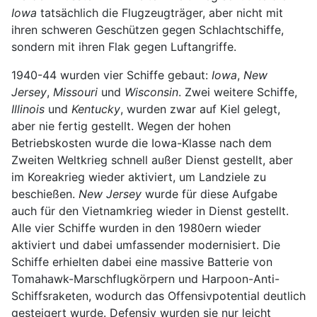
Iowa
tatsächlich die Flugzeugträger, aber nicht mit
ihren schweren Geschützen gegen Schlachtschiffe,
sondern mit ihren Flak gegen Luftangriffe.
1940-44 wurden vier Schiffe gebaut:
Iowa
,
New
Jersey
,
Missouri
und
Wisconsin
. Zwei weitere Schiffe,
Illinois
und
Kentucky
, wurden zwar auf Kiel gelegt,
aber nie fertig gestellt. Wegen der hohen
Betriebskosten wurde die Iowa-Klasse nach dem
Zweiten Weltkrieg schnell außer Dienst gestellt, aber
im Koreakrieg wieder aktiviert, um Landziele zu
beschießen.
New Jersey
wurde für diese Aufgabe
auch für den Vietnamkrieg wieder in Dienst gestellt.
Alle vier Schiffe wurden in den 1980ern wieder
aktiviert und dabei umfassender modernisiert. Die
Schiffe erhielten dabei eine massive Batterie von
Tomahawk-Marschflugkörpern und Harpoon-Anti-
Schiffsraketen, wodurch das Offensivpotential deutlich
gesteigert wurde. Defensiv wurden sie nur leicht