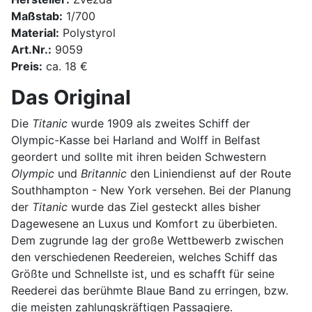
Maßstab:
1/700
Material:
Polystyrol
Art.Nr.:
9059
Preis:
ca. 18 €
Das Original
Die
Titanic
wurde 1909 als zweites Schiff der
Olympic-Kasse bei Harland and Wolff in Belfast
geordert und sollte mit ihren beiden Schwestern
Olympic
und
Britannic
den Liniendienst auf der Route
Southhampton - New York versehen. Bei der Planung
der
Titanic
wurde das Ziel gesteckt alles bisher
Dagewesene an Luxus und Komfort zu überbieten.
Dem zugrunde lag der große Wettbewerb zwischen
den verschiedenen Reedereien, welches Schiff das
Größte und Schnellste ist, und es schafft für seine
Reederei das berühmte Blaue Band zu erringen, bzw.
die meisten zahlungskräftigen Passagiere.