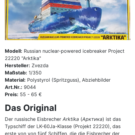
Modell:
Russian nuclear-powered icebreaker Project
22220 "Arktika"
Hersteller:
Zvezda
Maßstab:
1/350
Material:
Polystyrol (Spritzguss), Abziehbilder
Art.Nr.:
9044
Preis:
55 - 65 €
Das Original
Der russische Eisbrecher
Arktika
(
Арктика
) ist das
Typschiff der LK-60Ja-Klasse (Projekt 22220), das
erste von von fünf Schiffen, die die Eisbrecher der