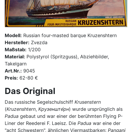
Modell:
Russian four-masted barque Kruzenshtern
Hersteller:
Zvezda
Maßstab:
1/200
Material:
Polystyrol (Spritzguss), Abziehbilder,
Takelgarn
Art.Nr.:
9045
Preis:
62-80 €
Das Original
Das russische Segelschulschiff
Krusenstern
(
Kruzenshtern
,
Крузенште́рн
) wurde ursprünglich als
Padua
gebaut und war einer der berühmten Flying P-
Liner der Reederei F. Laeisz. Die
Padua
war eine der
"acht Schwestern", ähnlichen Viermastbarken:
Pangani