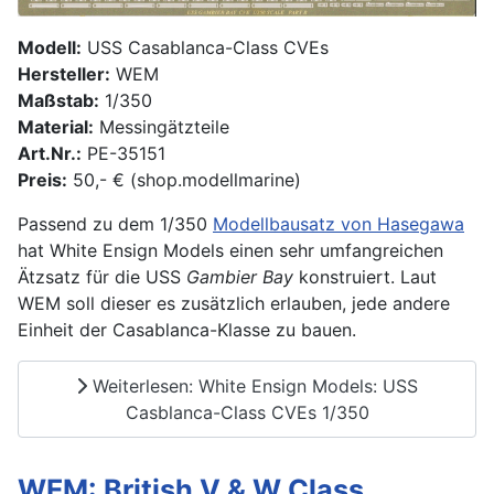
Modell:
USS Casablanca-Class CVEs
Hersteller:
WEM
Maßstab:
1/350
Material:
Messingätzteile
Art.Nr.:
PE-35151
Preis:
50,- € (shop.modellmarine)
Passend zu dem 1/350
Modellbausatz von Hasegawa
hat White Ensign Models einen sehr umfangreichen
Ätzsatz für die USS
Gambier Bay
konstruiert. Laut
WEM soll dieser es zusätzlich erlauben, jede andere
Einheit der Casablanca-Klasse zu bauen.
Weiterlesen: White Ensign Models: USS
Casblanca-Class CVEs 1/350
WEM: British V & W Class