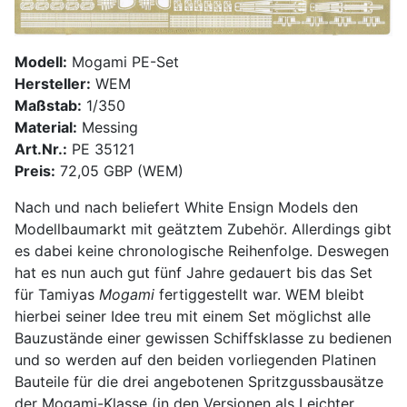
Modell:
Mogami PE-Set
Hersteller:
WEM
Maßstab:
1/350
Material:
Messing
Art.Nr.:
PE 35121
Preis:
72,05 GBP (WEM)
Nach und nach beliefert White Ensign Models den
Modellbaumarkt mit geätztem Zubehör. Allerdings gibt
es dabei keine chronologische Reihenfolge. Deswegen
hat es nun auch gut fünf Jahre gedauert bis das Set
für Tamiyas
Mogami
fertiggestellt war. WEM bleibt
hierbei seiner Idee treu mit einem Set möglichst alle
Bauzustände einer gewissen Schiffsklasse zu bedienen
und so werden auf den beiden vorliegenden Platinen
Bauteile für die drei angebotenen Spritzgussbausätze
der Mogami-Klasse (in den Versionen als Leichter