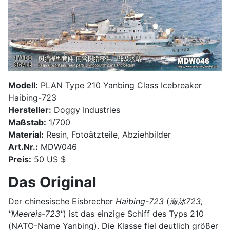
Modell:
PLAN Type 210 Yanbing Class Icebreaker
Haibing-723
Hersteller:
Doggy Industries
Maßstab:
1/700
Material:
Resin, Fotoätzteile, Abziehbilder
Art.Nr.:
MDW046
Preis:
50 US $
Das Original
Der chinesische Eisbrecher
Haibing-723
(
海冰723,
"Meereis-723"
) ist das einzige Schiff des Typs 210
(NATO-Name Yanbing). Die Klasse fiel deutlich größer