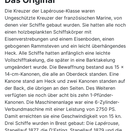
Die Kreuzer der Lapérouse-Klasse waren
Ungeschützte Kreuzer der französischen Marine, von
denen vier Schiffe gebaut wurden. Sie hatten alle noch
einen holzbeplankten Schiffskörper mit
Eisenverstrebungen und einem Eisenboden, einen
gebogenen Rammsteven und ein leicht überhängendes
Heck. Alle Schiffe hatten anfänglich eine leichte
Vollschifftakelung, die später in eine Barktakelung
umgeändert wurde. Die Bewaffnung bestand aus 15 x
14-cm-Kanonen, die alle an Oberdeck standen. Eine
Kanone stand am Heck und zwei Kanonen standen auf
der Back, die übrigen an den Seiten. Des Weiteren
verfügten sie noch über acht bis zehn 1-Pfünder-
Kanonen. Die Maschinenanlage war eine 6-Zylinder-
Verbundmaschine mit einer Leistung von 2750 PS.
Damit erreichten sie eine Geschwindigkeit von 15 kn.
Drei Schiffe wurden in Brest gebaut: Die
Lapérouse
,
Stapellauf 1877, die
D'Esting
, Stapellauf 1879 und die