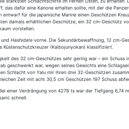
die stärksten Schlachtschiffe im Fernen Osten, zu erhalten.
iff, das dafür eine Kanone erhalten sollte, mit der die Pan
 entwarf für die japanische Marine einen Geschützen Kreuzer
sten damals erhältlichen Geschütze, ein 32 cm-Geschütz v
kaum vorstellen.
und
Hashidate
vorne. Die Sekundärbewaffnung, 12 cm-Ges
s Küstenschutzkreuzer (Kaibojunyokan) klassifiziert.
keit des 32 cm-Geschützes sehr gering war – ein Schuss in 
ab geschwenkt war, wegen seines Gewichts eine Schlagseite
n Schlacht von Yalu mir ihren drei 32-Geschützen zusammen
gleichen Zeit mit acht 30,5 cm Geschützen 197 Schuss abfe
Bei einer Verdrängung von 4278 ts war der Tiefgang 6,74 m
am) schnell.