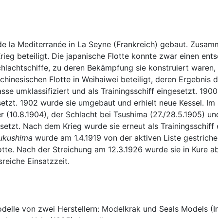
de la Mediterranée in La Seyne (Frankreich) gebaut. Zusam
ieg beteiligt. Die japanische Flotte konnte zwar einen ent
chlachtschiffe, zu deren Bekämpfung sie konstruiert waren
chinesischen Flotte in Weihaiwei beteiligt, deren Ergebnis 
sse umklassifiziert und als Trainingsschiff eingesetzt. 19
tzt. 1902 wurde sie umgebaut und erhielt neue Kessel. Im
 (10.8.1904), der Schlacht bei Tsushima (27./28.5.1905) und
setzt. Nach dem Krieg wurde sie erneut als Trainingsschiff
sukushima
wurde am 1.4.1919 von der aktiven Liste gestrich
tte. Nach der Streichung am 12.3.1926 wurde sie in Kure ab
reiche Einsatzzeit.
lle von zwei Herstellern: Modelkrak und Seals Models (Int