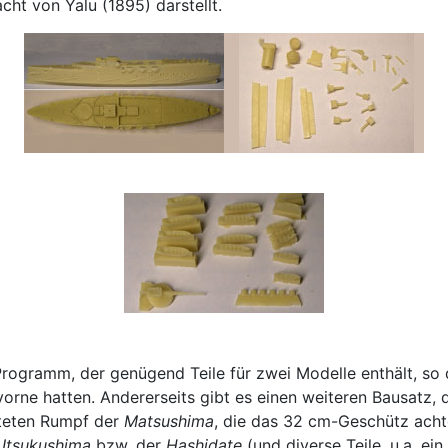
ht von Yalu (1895) darstellt.
 Programm, der genügend Teile für zwei Modelle enthält, s
rne hatten. Andererseits gibt es einen weiteren Bausatz, de
lteten Rumpf der
Matsushima
, die das 32 cm-Geschütz achte
r
Itsukushima
bzw. der
Hashidate
(und diverse Teile, u.a. ei