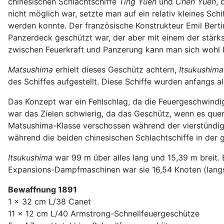
chinesischen Schlachtschiffe
Ting Yuen
und
Chen Yuen
, 
nicht möglich war, setzte man auf ein relativ kleines Sch
werden konnte. Der französische Konstrukteur Emil Bertin
Panzerdeck geschützt war, der aber mit einem der stärk
zwischen Feuerkraft und Panzerung kann man sich wohl 
Matsushima
erhielt dieses Geschütz achtern,
Itsukushima
des Schiffes aufgestellt. Diese Schiffe wurden anfangs al
Das Konzept war ein Fehlschlag, da die Feuergeschwindig
war das Zielen schwierig, da das Geschütz, wenn es quer
Matsushima-Klasse verschossen während der vierstündige
während die beiden chinesischen Schlachtschiffe in der 
Itsukushima
war 99 m über alles lang und 15,39 m breit. 
Expansions-Dampfmaschinen war sie 16,54 Knoten (langs
Bewaffnung 1891
1 x 32 cm L/38 Canet
11 x 12 cm L/40 Armstrong-Schnellfeuergeschütze