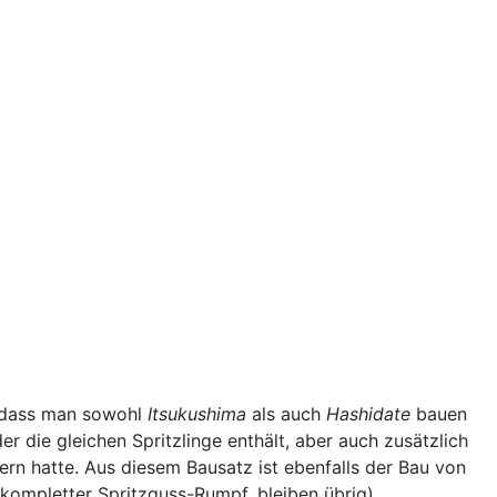
o dass man sowohl
Itsukushima
als auch
Hashidate
bauen
r die gleichen Spritzlinge enthält, aber auch zusätzlich
rn hatte. Aus diesem Bausatz ist ebenfalls der Bau von
n kompletter Spritzguss-Rumpf, bleiben übrig).