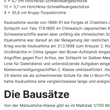
5 x 4,7 cm Hotchkiss-Schnellfeuergeschütze
12 x 3,7 cm Hotchkiss-Schnellfeuergeschütze
4 x 35,6 cm Krupp-Torpedorohre
Itsukushima
wurde von 1888-91 bei Forges et Chantiers 
Schlacht von Yalu 17.9.1895 im Chinesisch-Japanischen Kr
Schwesterschiffe waren aber unfähig die chinesischen S
Itsukushima
war darauf an der Belagerung der restlichen 
Krieg wurde
Itsukushima
am 21.3.1898 zum Kreuzer 2. Kla
Großmächte in China (gegen den Boxer-Aufstand) eingese
Angriffen gegen Port Arthur, der Schlacht im Gelben Meer
Linie für Geleitdienst und unterstützende Aufgaben einge
Küstenverteidigungsschiffen 2. Klasse umklassifiziert.
It
24 diente sie als schwimmende Schule für die U-Boot-Flo
hatte
Itsukushima
eine vergleichsweise lange und ereignis
Die Bausätze
Von der Matsushima-Klasse gibt es im Maßstab 1/700 Mode