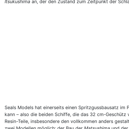
Itsukushima
an, der den Zustand zum Zeitpunkt der Schlac
Seals Models hat einerseits einen Spritzgussbausatz im
kann – also die beiden Schiffe, die das 32 cm-Geschütz vo
Resin-Teile, insbesondere den vollkommen anders gesta
zwei Modellen möglich: der Bau der
Matsushima
und de