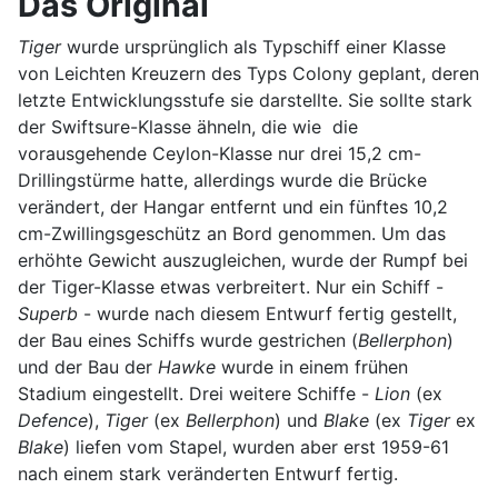
Das Original
Tiger
wurde ursprünglich als Typschiff einer Klasse
von Leichten Kreuzern des Typs Colony geplant, deren
letzte Entwicklungsstufe sie darstellte. Sie sollte stark
der Swiftsure-Klasse ähneln, die wie die
vorausgehende Ceylon-Klasse nur drei 15,2 cm-
Drillingstürme hatte, allerdings wurde die Brücke
verändert, der Hangar entfernt und ein fünftes 10,2
cm-Zwillingsgeschütz an Bord genommen. Um das
erhöhte Gewicht auszugleichen, wurde der Rumpf bei
der Tiger-Klasse etwas verbreitert. Nur ein Schiff -
Superb
- wurde nach diesem Entwurf fertig gestellt,
der Bau eines Schiffs wurde gestrichen (
Bellerphon
)
und der Bau der
Hawke
wurde in einem frühen
Stadium eingestellt. Drei weitere Schiffe -
Lion
(ex
Defence
),
Tiger
(ex
Bellerphon
) und
Blake
(ex
Tiger
ex
Blake
) liefen vom Stapel, wurden aber erst 1959-61
nach einem stark veränderten Entwurf fertig.