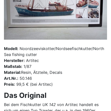
Modell:
Noordzeeviskotter/Nordseefischkutter/North
Sea fishing cutter
Hersteller:
Artitec
Maßstab:
1/87
Material:
Resin, Ätzteile, Decals
Art.Nr.:
50.146
Preis:
99,5 € (bei Artitec)
Das Original
Bei dem Fischkutter
UK 142
von Artitec handelt es
sich um einen Typ Trawler, der u.a. in den 1960er