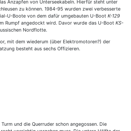
 das Anzapfen von Unterseekabeln. Hierfür steht unter
chleusen zu können. 1984-95 wurden zwei verbesserte
ezial-U-Boote von dem dafür umgebauten U-Boot
K-129
n am Rumpf angedockt wird. Davor wurde das U-Boot
KS-
russischen Nordflotte.
ktor, mit dem wiederum (über Elektromotoren?) der
atzung besteht aus sechs Offizieren.
er Turm und die Querruder schon angegossen. Die
recht vorsichtig vorgehen muss. Die untere Hälfte der