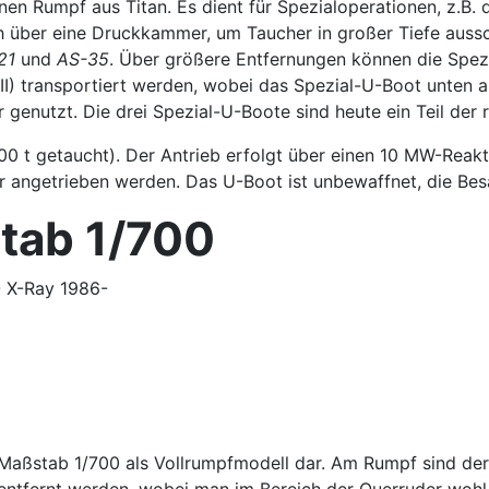
inen Rumpf aus Titan. Es dient für Spezialoperationen, z.B.
 über eine Druckkammer, um Taucher in großer Tiefe auss
21
und
AS-35
. Über größere Entfernungen können die Sp
III) transportiert werden, wobei das Spezial-U-Boot unte
r genutzt. Die drei Spezial-U-Boote sind heute ein Teil der 
000 t getaucht). Der Antrieb erfolgt über einen 10 MW-Rea
r angetrieben werden. Das U-Boot ist unbewaffnet, die Bes
tab 1/700
 X-Ray 1986-
im Maßstab 1/700 als Vollrumpfmodell dar. Am Rumpf sind d
entfernt werden, wobei man im Bereich der Querruder wohl 