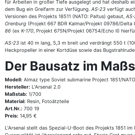
für Arbeiten in großer Tiefe ausgelegt und hat deshalb e
dem Bug ein Greifarm zur Verfügung.
AS-23
verfügt auch
Versionen des Projekts 18511 (NATO: Paltus) gebaut,
AS-
Orenburg
(Projekt 667 BDR Kalmar/Projekt 09786/Delta 
86
(ex
K-170
, Projekt 675N/Projekt 06754/Echo II) hierfü
AS-23
ist 40 m lang, 5,3 m breit und verdrängt 550 t (1
Heckpropeller in einer Kortdüse sowie das Bugstrahlrude
Der Bausatz im Maßs
Modell:
Almaz type Soviet submarine Project 1851/NATO
Hersteller:
L'Arsenal 2.0
Maßstab:
1/700
Material:
Resin, Fotoätzteile
Art.Nr.:
700 19
Preis:
14,95 €
L'Arsenal stellt das Spezial-U-Boot des Projekts 1851 
Gussqualität ist überwiegend sehr gut. Etwas Grat muss 