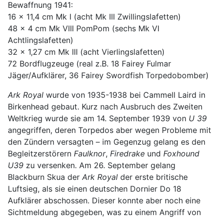
Bewaffnung 1941:
16 x 11,4 cm Mk I (acht Mk III Zwillingslafetten)
48 x 4 cm Mk VIII PomPom (sechs Mk VI
Achtlingslafetten)
32 x 1,27 cm Mk III (acht Vierlingslafetten)
72 Bordflugzeuge (real z.B. 18 Fairey Fulmar
Jäger/Aufklärer, 36 Fairey Swordfish Torpedobomber)
Ark Royal
wurde von 1935-1938 bei Cammell Laird in
Birkenhead gebaut. Kurz nach Ausbruch des Zweiten
Weltkrieg wurde sie am 14. September 1939 von
U 39
angegriffen, deren Torpedos aber wegen Probleme mit
den Zündern versagten – im Gegenzug gelang es den
Begleitzerstörern
Faulknor
,
Firedrake
und
Foxhound
U39
zu versenken. Am 26. September gelang
Blackburn Skua der
Ark Royal
der erste britische
Luftsieg, als sie einen deutschen Dornier Do 18
Aufklärer abschossen. Dieser konnte aber noch eine
Sichtmeldung abgegeben, was zu einem Angriff von