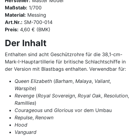
Hersteller:
Master Model
Maßstab:
1/700
Material:
Messing
Art.Nr.:
SM-700-014
Preis:
4,60 € (BMK)
Der Inhalt
Enthalten sind acht Geschützrohre für die 38,1-cm-
Mark-I-Hauptartillerie für britische Schlachtschiffe in
der Version mit Blastbags enthalten. Verwendbar für:
Queen Elizabeth
(
Barham
,
Malaya
,
Valiant,
Warspite
)
Revenge
(
Royal Sovereign
,
Royal Oak
,
Resolution
,
Ramillies
)
Courageous
und
Glorious
vor dem Umbau
Repulse
,
Renown
Hood
Vanguard