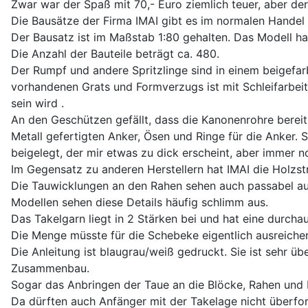
Zwar war der Spaß mit 70,- Euro ziemlich teuer, aber der
Die Bausätze der Firma IMAI gibt es im normalen Handel k
Der Bausatz ist im Maßstab 1:80 gehalten. Das Modell ha
Die Anzahl der Bauteile beträgt ca. 480.
Der Rumpf und andere Spritzlinge sind in einem beigefar
vorhandenen Grats und Formverzugs ist mit Schleifarbeit
sein wird .
An den Geschützen gefällt, dass die Kanonenrohre bere
Metall gefertigten Anker, Ösen und Ringe für die Anker. S
beigelegt, der mir etwas zu dick erscheint, aber immer n
Im Gegensatz zu anderen Herstellern hat IMAI die Holzstr
Die Tauwicklungen an den Rahen sehen auch passabel au
Modellen sehen diese Details häufig schlimm aus.
Das Takelgarn liegt in 2 Stärken bei und hat eine durc
Die Menge müsste für die Schebeke eigentlich ausreichen
Die Anleitung ist blaugrau/weiß gedruckt. Sie ist sehr üb
Zusammenbau.
Sogar das Anbringen der Taue an die Blöcke, Rahen und
Da dürften auch Anfänger mit der Takelage nicht überfor