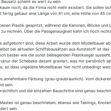
 Bausatz scheint es wert zu sein.
aum noch, da die Firma nicht mehr existiert. Sie sollen sic
t fertig gebaut eine Länge von 61 cm, eine Höhe von 45 cm
benen Plastik gespritzt, während die Kanonen, Blöcke und 
 zu rechnen. Über die Passgenauigkeit kann ich noch nichts
its aufgebohrt sind; diese Arbeit wurde dem Modellbauer 
elbst bei aktuellen Schiffsbausätzen aus Kunststoff ist das 
och besser wie die sonst beiliegenden Plastiksegel sussieht
uktur der Schebeke dezent graviert, was mir persönlich seh
s, so dass ungeübte Modellbauer hier nicht unbedingt wel
haus annehmbare Färbung (grau-graubräunlich). Vom dicker
d sein.
ersichtlich und die einzelnen Bauschritte sind genau beschr
 Masten ist genau beschrieben, ebenso wie Taklings, Knot
dert sein.