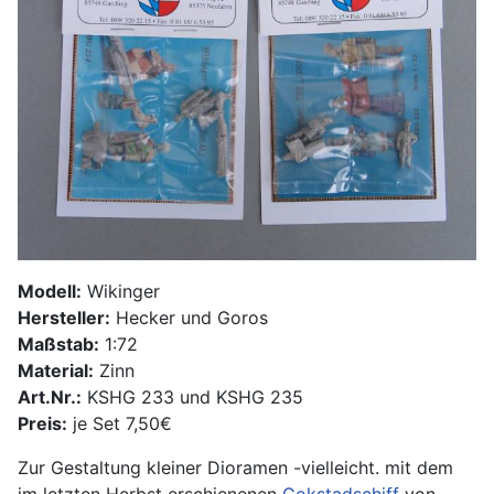
Modell:
Wikinger
Hersteller:
Hecker und Goros
Maßstab:
1:72
Material:
Zinn
Art.Nr.:
KSHG 233 und KSHG 235
Preis:
je Set 7,50€
Zur Gestaltung kleiner Dioramen -vielleicht. mit dem
im letzten Herbst erschienenen
Gokstadschiff
von