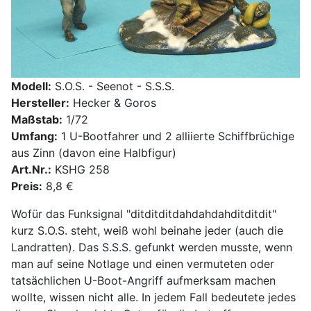
Modell:
S.O.S. - Seenot - S.S.S.
Hersteller:
Hecker & Goros
Maßstab:
1/72
Umfang:
1 U-Bootfahrer und 2 alliierte Schiffbrüchige
aus Zinn (davon eine Halbfigur)
Art.Nr.:
KSHG 258
Preis:
8,8 €
Wofür das Funksignal "ditditditdahdahdahditditdit"
kurz S.O.S. steht, weiß wohl beinahe jeder (auch die
Landratten). Das S.S.S. gefunkt werden musste, wenn
man auf seine Notlage und einen vermuteten oder
tatsächlichen U-Boot-Angriff aufmerksam machen
wollte, wissen nicht alle. In jedem Fall bedeutete jedes