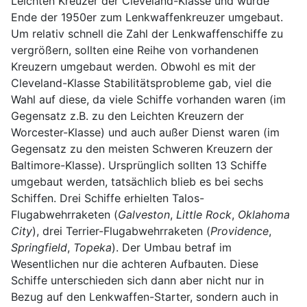
Leichten Kreuzer der Cleveland-Klasse und wurde
Ende der 1950er zum Lenkwaffenkreuzer umgebaut.
Um relativ schnell die Zahl der Lenkwaffenschiffe zu
vergrößern, sollten eine Reihe von vorhandenen
Kreuzern umgebaut werden. Obwohl es mit der
Cleveland-Klasse Stabilitätsprobleme gab, viel die
Wahl auf diese, da viele Schiffe vorhanden waren (im
Gegensatz z.B. zu den Leichten Kreuzern der
Worcester-Klasse) und auch außer Dienst waren (im
Gegensatz zu den meisten Schweren Kreuzern der
Baltimore-Klasse). Ursprünglich sollten 13 Schiffe
umgebaut werden, tatsächlich blieb es bei sechs
Schiffen. Drei Schiffe erhielten Talos-
Flugabwehrraketen (
Galveston
,
Little Rock
,
Oklahoma
City
), drei Terrier-Flugabwehrraketen (
Providence
,
Springfield
,
Topeka
). Der Umbau betraf im
Wesentlichen nur die achteren Aufbauten. Diese
Schiffe unterschieden sich dann aber nicht nur in
Bezug auf den Lenkwaffen-Starter, sondern auch in