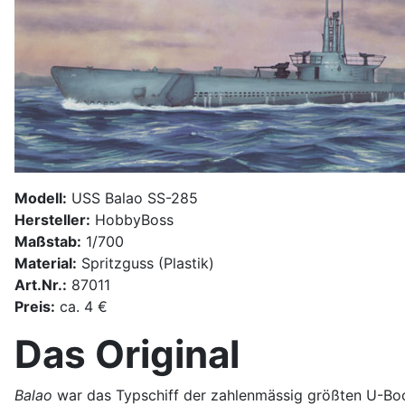
Modell:
USS Balao SS-285
Hersteller:
HobbyBoss
Maßstab:
1/700
Material:
Spritzguss (Plastik)
Art.Nr.:
87011
Preis:
ca. 4 €
Das Original
Balao
war das Typschiff der zahlenmässig größten U-Boot