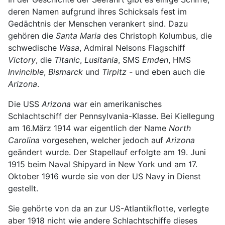
deren Namen aufgrund ihres Schicksals fest im
Gedächtnis der Menschen verankert sind. Dazu
gehören die
Santa Maria
des Christoph Kolumbus, die
schwedische
Wasa
, Admiral Nelsons Flagschiff
Victory
, die
Titanic
,
Lusitania
, SMS
Emden
, HMS
Invincible
,
Bismarck
und
Tirpitz -
und eben auch die
Arizona
.
Die USS
Arizona
war ein amerikanisches
Schlachtschiff der Pennsylvania-Klasse. Bei Kiellegung
am 16.März 1914 war eigentlich der Name
North
Carolina
vorgesehen, welcher jedoch auf
Arizona
geändert wurde. Der Stapellauf erfolgte am 19. Juni
1915 beim Naval Shipyard in New York und am 17.
Oktober 1916 wurde sie von der US Navy in Dienst
gestellt.
Sie gehörte von da an zur US-Atlantikflotte, verlegte
aber 1918 nicht wie andere Schlachtschiffe dieses