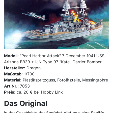
Modell:
"Pearl Harbor Attack" 7 December 1941 USS
Arizona BB39 + IJN Type 97 "Kate" Carrier Bomber
Hersteller:
Dragon
Maßstab:
1/700
Material:
Plastikspritzguss, Fotoätzteile, Messingrohre
Art.Nr.:
7053
Preis:
ca. 20 € bei Hobby Link
Das Original
In der Geschichte der Seefahrt gibt es einige Schiffe,