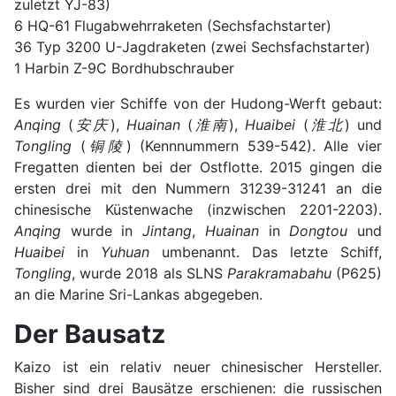
zuletzt YJ-83)
6 HQ-61 Flugabwehrraketen (Sechsfachstarter)
36 Typ 3200 U-Jagdraketen (zwei Sechsfachstarter)
1 Harbin Z-9C Bordhubschrauber
Es wurden vier Schiffe von der Hudong-Werft gebaut:
Anqing
(
安庆
),
Huainan
(
淮南
),
Huaibei
(
淮北
) und
Tongling
(
铜陵
) (Kennnummern 539-542). Alle vier
Fregatten dienten bei der Ostflotte. 2015 gingen die
ersten drei mit den Nummern 31239-31241 an die
chinesische Küstenwache (inzwischen 2201-2203).
Anqing
wurde in
Jintang
,
Huainan
in
Dongtou
und
Huaibei
in
Yuhuan
umbenannt. Das letzte Schiff,
Tongling
, wurde 2018 als SLNS
Parakramabahu
(P625)
an die Marine Sri-Lankas abgegeben.
Der Bausatz
Kaizo ist ein relativ neuer chinesischer Hersteller.
Bisher sind drei Bausätze erschienen: die russischen