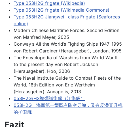
Type 053H2G frigate (Wikipedia)
Type 053H2G frigate (Wikimedia Commons)
Type 053H2G Jiangwei I class Frigate (Seaforces-
online)
Modern Chinese Maritime Forces. Second Edition
von Manfred Meyer, 2025
Conway’s All the World’s Fighting Ships 1947-1995
von Robert Gardiner (Herausgeber), London, 1995
The Encyclopedia of Warships from World War II
to the present day von Robert Jackson
(Herausgeber), Hoo, 2006
The Naval Institute Guide to Combat Fleets of the
World, 16th Edition von Eric Wertheim
(Herausgeber), Annapolis, 2013
053H2G/H3導彈護衛艦（江衛級）
053H2G：海军第一型既有防空导弹，又有反潜直升机
的护卫舰
Fazit