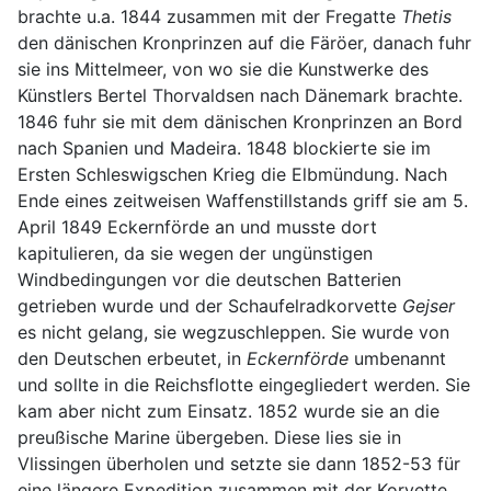
brachte u.a. 1844 zusammen mit der Fregatte
Thetis
den dänischen Kronprinzen auf die Färöer, danach fuhr
sie ins Mittelmeer, von wo sie die Kunstwerke des
Künstlers Bertel Thorvaldsen nach Dänemark brachte.
1846 fuhr sie mit dem dänischen Kronprinzen an Bord
nach Spanien und Madeira. 1848 blockierte sie im
Ersten Schleswigschen Krieg die Elbmündung. Nach
Ende eines zeitweisen Waffenstillstands griff sie am 5.
April 1849 Eckernförde an und musste dort
kapitulieren, da sie wegen der ungünstigen
Windbedingungen vor die deutschen Batterien
getrieben wurde und der Schaufelradkorvette
Gejser
es nicht gelang, sie wegzuschleppen. Sie wurde von
den Deutschen erbeutet, in
Eckernförde
umbenannt
und sollte in die Reichsflotte eingegliedert werden. Sie
kam aber nicht zum Einsatz. 1852 wurde sie an die
preußische Marine übergeben. Diese lies sie in
Vlissingen überholen und setzte sie dann 1852-53 für
eine längere Expedition zusammen mit der Korvette