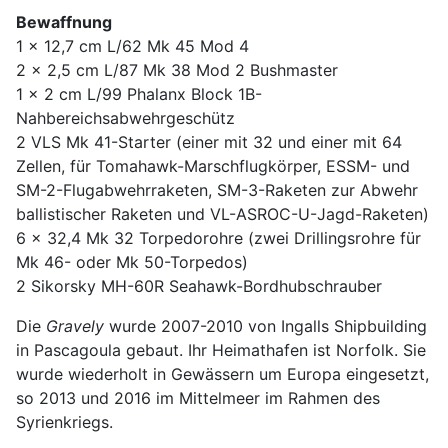
Bewaffnung
1 x 12,7 cm L/62 Mk 45 Mod 4
2 x 2,5 cm L/87 Mk 38 Mod 2 Bushmaster
1 x 2 cm L/99 Phalanx Block 1B-
Nahbereichsabwehrgeschütz
2 VLS Mk 41-Starter (einer mit 32 und einer mit 64
Zellen, für Tomahawk-Marschflugkörper, ESSM- und
SM-2-Flugabwehrraketen, SM-3-Raketen zur Abwehr
ballistischer Raketen und VL-ASROC-U-Jagd-Raketen)
6 x 32,4 Mk 32 Torpedorohre (zwei Drillingsrohre für
Mk 46- oder Mk 50-Torpedos)
2 Sikorsky MH-60R Seahawk-Bordhubschrauber
Die
Gravely
wurde 2007-2010 von Ingalls Shipbuilding
in Pascagoula gebaut. Ihr Heimathafen ist Norfolk. Sie
wurde wiederholt in Gewässern um Europa eingesetzt,
so 2013 und 2016 im Mittelmeer im Rahmen des
Syrienkriegs.