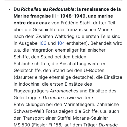
Du
Richelieu
au
Redoutable
: la renaissance de la
Marine française III - 1948-1949, une marine
entre deux eaux
von Frédéric Stahl: dritter Teil
über die Geschichte der französischen Marine
nach dem Zweiten Weltkrieg (die ersten Teile sind
in Ausgabe
103
und
104
enthalten). Behandelt wird
u.a. die Integration ehemaliger italienischer
Schiffe, den Stand bei den beiden
Schlachtschiffen, die Anschaffung weiterer
Geleitschiffe, den Stand bei den U-Booten
(darunter einige ehemalige deutsche), die Einsätze
in Indochina, die ersten Einsätze des
Flugzeugträgers
Arromanches
und Einsätze des
Geleitträgers
Dixmude
sowie weitere
Entwicklungen bei den Marinefliegern. Zahlreiche
Schwarz-Weiß Fotos zeigen die Schiffe, u.a. auch
den Transport einer Staffel Morane-Saulnier
MS.500 (Fiesler Fi 156) auf dem Träger
Dixmude