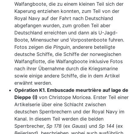
Walfangboote, die zu einem kleinen Teil sich der
Kaperung entziehen konnten, zum Teil von der
Royal Navy auf der Fahrt nach Deutschland
abgefangen wurden, zum großen Teil aber
Deutschland erreichten und dann als U-Jagd-
Boote, Minensucher und Vorpostenboote fuhren.
Fotos zeigen die
Pinguin
, anderere beteiligte
deutsche Schiffe, die Schiffe der norwegischen
Walfangflotte, die Walfangboote inklusive Fotos
nach ihrer Übernahme durch die Kriegsmarine
sowie einige andere Schiffe, die in dem Artikel
erwähnt werden.
Opération K1. Embuscade meurtrière auf lage de
Dieppe (I)
von Christope Moricea. Erster Teil einer
Artikelserie über eine Schlacht zwischen
deutschen Sperrbrechern und der Royal Navy im
Kanal. In diesem Teil werden die beiden
Sperrbrecher,
Sp 178
(ex
Gauss
) und
Sp 144
(ex
Beijerland
), beschrieben, wobei auch ausführlich