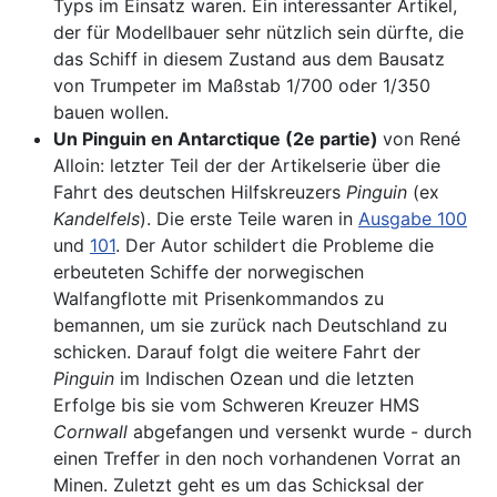
Typs im Einsatz waren. Ein interessanter Artikel,
der für Modellbauer sehr nützlich sein dürfte, die
das Schiff in diesem Zustand aus dem Bausatz
von Trumpeter im Maßstab 1/700 oder 1/350
bauen wollen.
Un Pinguin en Antarctique (2e partie)
von René
Alloin: letzter Teil der der Artikelserie über die
Fahrt des deutschen Hilfskreuzers
Pinguin
(ex
Kandelfels
). Die erste Teile waren in
Ausgabe 100
und
101
. Der Autor schildert die Probleme die
erbeuteten Schiffe der norwegischen
Walfangflotte mit Prisenkommandos zu
bemannen, um sie zurück nach Deutschland zu
schicken. Darauf folgt die weitere Fahrt der
Pinguin
im Indischen Ozean und die letzten
Erfolge bis sie vom Schweren Kreuzer HMS
Cornwall
abgefangen und versenkt wurde - durch
einen Treffer in den noch vorhandenen Vorrat an
Minen. Zuletzt geht es um das Schicksal der