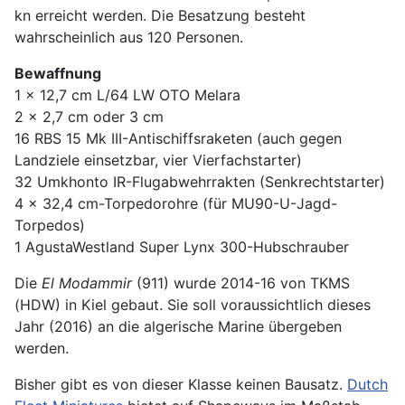
kn erreicht werden. Die Besatzung besteht
wahrscheinlich aus 120 Personen.
Bewaffnung
1 x 12,7 cm L/64 LW OTO Melara
2 x 2,7 cm oder 3 cm
16 RBS 15 Mk III-Antischiffsraketen (auch gegen
Landziele einsetzbar, vier Vierfachstarter)
32 Umkhonto IR-Flugabwehrrakten (Senkrechtstarter)
4 x 32,4 cm-Torpedorohre (für MU90-U-Jagd-
Torpedos)
1 AgustaWestland Super Lynx 300-Hubschrauber
Die
El Modammir
(911) wurde 2014-16 von TKMS
(HDW) in Kiel gebaut. Sie soll voraussichtlich dieses
Jahr (2016) an die algerische Marine übergeben
werden.
Bisher gibt es von dieser Klasse keinen Bausatz.
Dutch