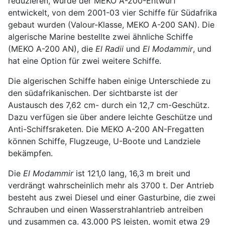
reduzieren, wurde der MEKO A-200-Entwurf
entwickelt, von dem 2001-03 vier Schiffe für Südafrika
gebaut wurden (Valour-Klasse, MEKO A-200 SAN). Die
algerische Marine bestellte zwei ähnliche Schiffe
(MEKO A-200 AN), die
El Radii
und
El Modammir
, und
hat eine Option für zwei weitere Schiffe.
Die algerischen Schiffe haben einige Unterschiede zu
den südafrikanischen. Der sichtbarste ist der
Austausch des 7,62 cm- durch ein 12,7 cm-Geschütz.
Dazu verfügen sie über andere leichte Geschütze und
Anti-Schiffsraketen. Die MEKO A-200 AN-Fregatten
können Schiffe, Flugzeuge, U-Boote und Landziele
bekämpfen.
Die
El Modammir
ist 121,0 lang, 16,3 m breit und
verdrängt wahrscheinlich mehr als 3700 t. Der Antrieb
besteht aus zwei Diesel und einer Gasturbine, die zwei
Schrauben und einen Wasserstrahlantrieb antreiben
und zusammen ca. 43.000 PS leisten, womit etwa 29