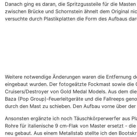
Danach ging es daran, die Spritzgussteile für die Maste
zwischen Brücke und Schornstein ähnelt dem Original ni
versuchte durch Plastikplatten die Form des Aufbaus dar
Weitere notwendige Änderungen waren die Entfernung der
eingebaut wurden. Der fotogeätzte Fockmast sowie die G
Cruisers/Destroyer von Gold Medal Models. Aus dem di
Baza (Pop Group)-Feuerleitgeräte und die Fallreeps genomm
durch den Mast zu schieben. Den Aufbau vorne über der B
Ansonsten ergänzte ich noch Täuschkörperwerfer aus Pl
Rohre für italienische 9 cm-Flak von Master ersetzt - di
neu gebaut. Aus einem Metallstab stellte ich den Boots