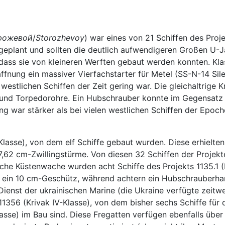
рожевой
/
Storozhevoy
) war eines von 21 Schiffen des Proj
eplant und sollten die deutlich aufwendigeren Großen U-Ja
 dass sie von kleineren Werften gebaut werden konnten. Kla
ffnung ein massiver Vierfachstarter für Metel (SS-N-14 S
westlichen Schiffen der Zeit gering war. Die gleichaltrige
und Torpedorohre. Ein Hubschrauber konnte im Gegensatz 
 war stärker als bei vielen westlichen Schiffen der Epoche
-Klasse), von dem elf Schiffe gebaut wurden. Diese erhielt
,62 cm-Zwillingstürme. Von diesen 32 Schiffen der Projek
sche Küstenwache wurden acht Schiffe des Projekts 1135.1 (K
ff ein 10 cm-Geschütz, während achtern ein Hubschrauberhan
Dienst der ukrainischen Marine (die Ukraine verfügte zeitw
 11356 (Krivak IV-Klasse), von dem bisher sechs Schiffe für
lasse) im Bau sind. Diese Fregatten verfügen ebenfalls übe