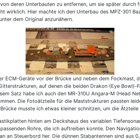
n von deren Unterbauten zu entfernen, um sie später durch
cht wirklich. Hier machte ich den Unterbau des MPZ-301 Ba
unter dem Original anzunähern.
 ECM-Geräte vor der Brücke und neben dem Fockmast, die b
itterstrukturen, auf denen die beiden Drakon (Eye Bowl)-
esem Satz habe ich auch den MR-310U Angara-M (Head Net 
en. Die Fotoätzteile für die Maststrukturen passten leider 
rücke musste ich etwas kleiner schnitzen, um die Ätzteile
astikplatten hinten am Deckshaus des variablen Tiefenson
e passenden Rohre, die ich auftreiben konnte. Den Navigati
kran an Steuerbord her. Die dünnen Stabantennen sind aus 