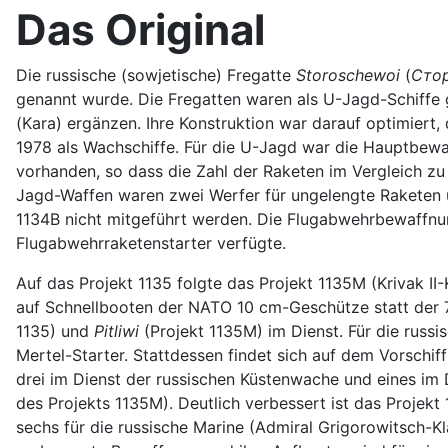
Das Original
Die russische (sowjetische) Fregatte
Storoschewoi
(
Сто
genannt wurde. Die Fregatten waren als U-Jagd-Schiffe g
(Kara) ergänzen. Ihre Konstruktion war darauf optimiert,
1978 als Wachschiffe. Für die U-Jagd war die Hauptbewa
vorhanden, so dass die Zahl der Raketen im Vergleich zu 
Jagd-Waffen waren zwei Werfer für ungelengte Raketen 
1134B nicht mitgeführt werden. Die Flugabwehrbewaffnung
Flugabwehrraketenstarter verfügte.
Auf das Projekt 1135 folgte das Projekt 1135M (Krivak II
auf Schnellbooten der NATO 10 cm-Geschütze statt der 7
1135) und
Pitliwi
(Projekt 1135M) im Dienst. Für die russi
Mertel-Starter. Stattdessen findet sich auf dem Vorschi
drei im Dienst der russischen Küstenwache und eines im 
des Projekts 1135M). Deutlich verbessert ist das Projekt
sechs für die russische Marine (Admiral Grigorowitsch-K