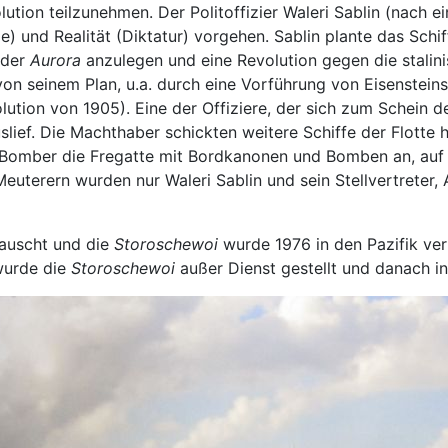
ion teilzunehmen. Der Politoffizier Waleri Sablin (nach ei
 und Realität (Diktatur) vorgehen. Sablin plante das Schi
 der
Aurora
anzulegen und eine Revolution gegen die stalini
on seinem Plan, u.a. durch eine Vorführung von Eisenstein
lution von 1905). Eine der Offiziere, der sich zum Schein 
slief. Die Machthaber schickten weitere Schiffe der Flotte 
28 Bomber die Fregatte mit Bordkanonen und Bomben an, au
uterern wurden nur Waleri Sablin und sein Stellvertreter, A
auscht und die
Storoschewoi
wurde 1976 in den Pazifik ver
 wurde die
Storoschewoi
außer Dienst gestellt und danach i