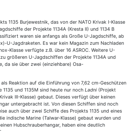
ekts 1135 Burjewestnik, das von der NATO Krivak I-Klasse
gdschiffe der Projekte 1134A (Kresta II) und 1134 B
ssifiziert waren sie anfangs als Große U-Jagdschiffe, ab
ilex)-U-Jagdraketen. Es war kein Magazin zum Nachladen
 Knox-Klasse verfügte z.B. über 16 ASROC. Weitere U-
zu größeren U-Jagdschiffen der Projekte 1134A und
, da sie über zwei (einziehbare) Osa-
en als Reaktion auf die Einführung von 7,62 cm-Geschützen
te 1135 und 1135M sind heute nur noch
Ladni
(Projekt
rivak III-Klasse) gebaut. Dieses verfügt über keinen
gar untergebracht ist. Von diesen Schiffen sind noch
eise auch über zwei Schiffe des Projekts 1135 und eines
 die indische Marine (Talwar-Klasse) gebaut wurden und
r einen Hubschrauberhangar, haben eine deutlich