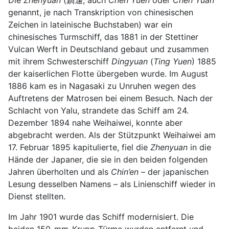
Die
Zhenyuan
(
鎮遠
, auch
Chen Yuen
oder
Chen Yuan
genannt, je nach Transkription von chinesischen
Zeichen in lateinische Buchstaben) war ein
chinesisches Turmschiff, das 1881 in der Stettiner
Vulcan Werft in Deutschland gebaut und zusammen
mit ihrem Schwesterschiff
Dingyuan
(
Ting Yuen
) 1885
der kaiserlichen Flotte übergeben wurde. Im August
1886 kam es in Nagasaki zu Unruhen wegen des
Auftretens der Matrosen bei einem Besuch. Nach der
Schlacht von Yalu, strandete das Schiff am 24.
Dezember 1894 nahe Weihaiwei, konnte aber
abgebracht werden. Als der Stützpunkt Weihaiwei am
17. Februar 1895 kapitulierte, fiel die
Zhenyuan
in die
Hände der Japaner, die sie in den beiden folgenden
Jahren überholten und als
Chin’en
– der japanischen
Lesung desselben Namens – als Linienschiff wieder in
Dienst stellten.
Im Jahr 1901 wurde das Schiff modernisiert. Die