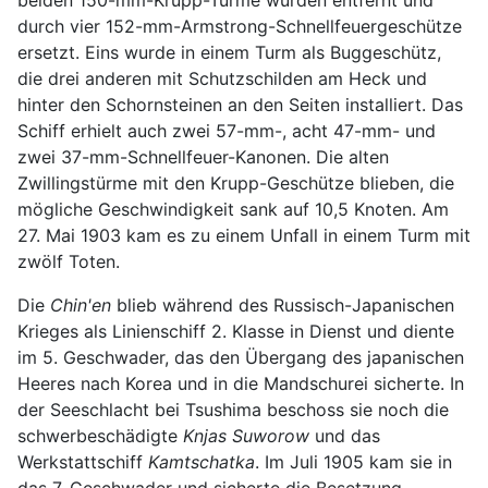
beiden 150-mm-Krupp-Türme wurden entfernt und
durch vier 152-mm-Armstrong-Schnellfeuergeschütze
ersetzt. Eins wurde in einem Turm als Buggeschütz,
die drei anderen mit Schutzschilden am Heck und
hinter den Schornsteinen an den Seiten installiert. Das
Schiff erhielt auch zwei 57-mm-, acht 47-mm- und
zwei 37-mm-Schnellfeuer-Kanonen. Die alten
Zwillingstürme mit den Krupp-Geschütze blieben, die
mögliche Geschwindigkeit sank auf 10,5 Knoten. Am
27. Mai 1903 kam es zu einem Unfall in einem Turm mit
zwölf Toten.
Die
Chin'en
blieb während des Russisch-Japanischen
Krieges als Linienschiff 2. Klasse in Dienst und diente
im 5. Geschwader, das den Übergang des japanischen
Heeres nach Korea und in die Mandschurei sicherte. In
der Seeschlacht bei Tsushima beschoss sie noch die
schwerbeschädigte
Knjas Suworow
und das
Werkstattschiff
Kamtschatka
. Im Juli 1905 kam sie in