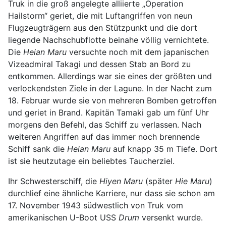
Truk in die groß angelegte alliierte „Operation
Hailstorm“ geriet, die mit Luftangriffen von neun
Flugzeugträgern aus den Stützpunkt und die dort
liegende Nachschubflotte beinahe völlig vernichtete.
Die
Heian Maru
versuchte noch mit dem japanischen
Vizeadmiral Takagi und dessen Stab an Bord zu
entkommen. Allerdings war sie eines der größten und
verlockendsten Ziele in der Lagune. In der Nacht zum
18. Februar wurde sie von mehreren Bomben getroffen
und geriet in Brand. Kapitän Tamaki gab um fünf Uhr
morgens den Befehl, das Schiff zu verlassen. Nach
weiteren Angriffen auf das immer noch brennende
Schiff sank die
Heian Maru
auf knapp 35 m Tiefe. Dort
ist sie heutzutage ein beliebtes Taucherziel.
Ihr Schwesterschiff, die
Hiyen Maru
(später
Hie Maru
)
durchlief eine ähnliche Karriere, nur dass sie schon am
17. November 1943 südwestlich von Truk vom
amerikanischen U-Boot USS
Drum
versenkt wurde.