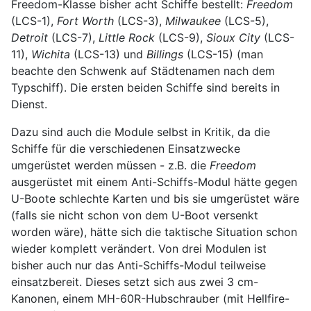
Freedom-Klasse bisher acht Schiffe bestellt:
Freedom
(LCS-1),
Fort Worth
(LCS-3),
Milwaukee
(LCS-5),
Detroit
(LCS-7),
Little Rock
(LCS-9),
Sioux City
(LCS-
11),
Wichita
(LCS-13) und
Billings
(LCS-15) (man
beachte den Schwenk auf Städtenamen nach dem
Typschiff). Die ersten beiden Schiffe sind bereits in
Dienst.
Dazu sind auch die Module selbst in Kritik, da die
Schiffe für die verschiedenen Einsatzwecke
umgerüstet werden müssen - z.B. die
Freedom
ausgerüstet mit einem Anti-Schiffs-Modul hätte gegen
U-Boote schlechte Karten und bis sie umgerüstet wäre
(falls sie nicht schon von dem U-Boot versenkt
worden wäre), hätte sich die taktische Situation schon
wieder komplett verändert. Von drei Modulen ist
bisher auch nur das Anti-Schiffs-Modul teilweise
einsatzbereit. Dieses setzt sich aus zwei 3 cm-
Kanonen, einem MH-60R-Hubschrauber (mit Hellfire-