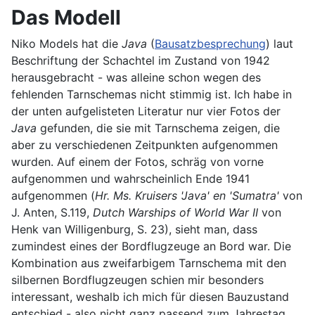
Das Modell
Niko Models hat die
Java
(
Bausatzbesprechung
) laut
Beschriftung der Schachtel im Zustand von 1942
herausgebracht - was alleine schon wegen des
fehlenden Tarnschemas nicht stimmig ist. Ich habe in
der unten aufgelisteten Literatur nur vier Fotos der
Java
gefunden, die sie mit Tarnschema zeigen, die
aber zu verschiedenen Zeitpunkten aufgenommen
wurden. Auf einem der Fotos, schräg von vorne
aufgenommen und wahrscheinlich Ende 1941
aufgenommen (
Hr. Ms. Kruisers 'Java' en 'Sumatra'
von
J. Anten, S.119,
Dutch Warships of World War II
von
Henk van Willigenburg, S. 23), sieht man, dass
zumindest eines der Bordflugzeuge an Bord war. Die
Kombination aus zweifarbigem Tarnschema mit den
silbernen Bordflugzeugen schien mir besonders
interessant, weshalb ich mich für diesen Bauzustand
entschied - also nicht ganz passend zum Jahrestag