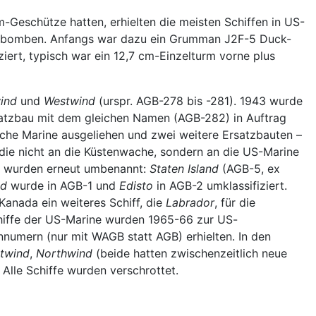
-Geschütze hatten, erhielten die meisten Schiffen in US-
sserbomben. Anfangs war dazu ein Grumman J2F-5 Duck-
ert, typisch war ein 12,7 cm-Einzelturm vorne plus
ind
und
Westwind
(urspr. AGB-278 bis -281). 1943 wurde
rsatzbau mit dem gleichen Namen (AGB-282) in Auftrag
sche Marine ausgeliehen und zwei weitere Ersatzbauten –
 die nicht an die Küstenwache, sondern an die US-Marine
nd wurden erneut umbenannt:
Staten Island
(AGB-5, ex
nd
wurde in AGB-1 und
Edisto
in AGB-2 umklassifiziert.
anada ein weiteres Schiff, die
Labrador
, für die
chiffe der US-Marine wurden 1965-66 zur US-
numern (nur mit WAGB statt AGB) erhielten. In den
twind
,
Northwind
(beide hatten zwischenzeitlich neue
. Alle Schiffe wurden verschrottet.