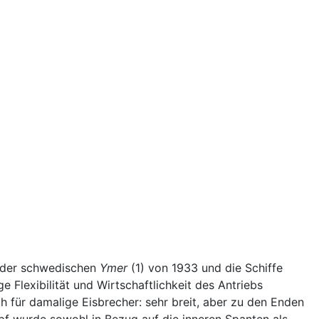
n der schwedischen
Ymer
(1) von 1933 und die Schiffe
 Flexibilität und Wirtschaftlichkeit des Antriebs
h für damalige Eisbrecher: sehr breit, aber zu den Enden
pf wurde sowohl in Bezug auf die inneren Spanten als