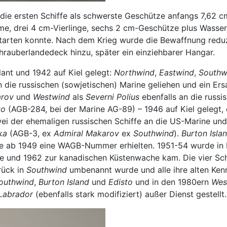
 die ersten Schiffe als schwerste Geschütze anfangs 7,62 cm
ürme, drei 4 cm-Vierlinge, sechs 2 cm-Geschütze plus Wa
arten konnte. Nach dem Krieg wurde die Bewaffnung reduzi
rauberlandedeck hinzu, später ein einziehbarer Hangar.
lant und 1942 auf Kiel gelegt:
Northwind
,
Eastwind
,
Southw
n die russischen (sowjetischen) Marine geliehen und ein E
arov
und
Westwind
als
Severni Polius
ebenfalls an die russi
to
(AGB-284, bei der Marine AG-89) – 1946 auf Kiel gelegt,
wei der ehemaligen russischen Schiffe an die US-Marine u
ka
(AGB-3, ex
Admiral Makarov
ex
Southwind
).
Burton Isla
fe ab 1949 eine WAGB-Nummer erhielten. 1951-54 wurde in K
lle und 1962 zur kanadischen Küstenwache kam. Die vier S
ück in
Southwind
umbenannt wurde und alle ihre alten Kenn
outhwind
,
Burton Island
und
Edisto
und in den 1980ern
Wes
Labrador
(ebenfalls stark modifiziert) außer Dienst gestellt