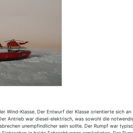
der Wind-Klasse. Der Entwurf der Klasse orientierte sich a
r Antrieb war diesel-elektrisch, was sowohl die notwendige
sbrechen unempfindlicher sein sollte. Der Rumpf war typisc
as Eisbrechen in beide Fahrrichtungen ermöglichen. Der Rum