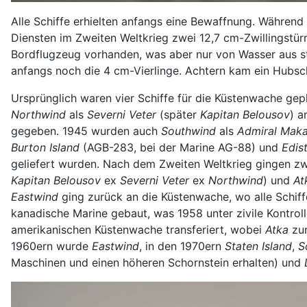
Alle Schiffe erhielten anfangs eine Bewaffnung. Während
Diensten im Zweiten Weltkrieg zwei 12,7 cm-Zwillingst
Bordflugzeug vorhanden, was aber nur von Wasser aus st
anfangs noch die 4 cm-Vierlinge. Achtern kam ein Hubsch
Ursprünglich waren vier Schiffe für die Küstenwache gep
Northwind
als
Severni Veter
(später
Kapitan Belousov
) a
gegeben. 1945 wurden auch
Southwind
als
Admiral Mak
Burton Island
(AGB-283, bei der Marine AG-88) und
Edis
geliefert wurden. Nach dem Zweiten Weltkrieg gingen z
Kapitan Belousov
ex
Severni Veter
ex
Northwind
) und
At
Eastwind
ging zurück an die Küstenwache, wo alle Schif
kanadische Marine gebaut, was 1958 unter zivile Kontro
amerikanischen Küstenwache transferiert, wobei
Atka
zur
1960ern wurde
Eastwind
, in den 1970ern
Staten Island
,
S
Maschinen und einen höheren Schornstein erhalten) und