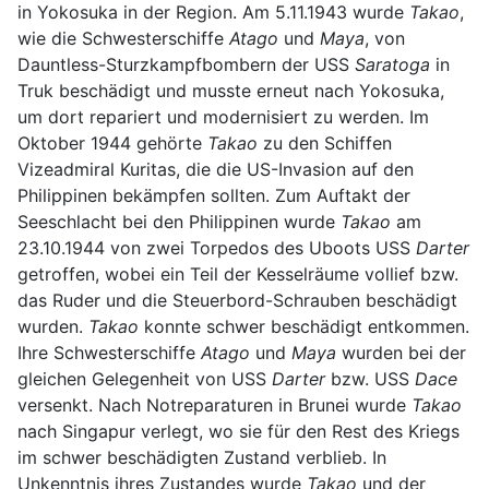
in Yokosuka in der Region. Am 5.11.1943 wurde
Takao
,
wie die Schwesterschiffe
Atago
und
Maya
, von
Dauntless-Sturzkampfbombern der USS
Saratoga
in
Truk beschädigt und musste erneut nach Yokosuka,
um dort repariert und modernisiert zu werden. Im
Oktober 1944 gehörte
Takao
zu den Schiffen
Vizeadmiral Kuritas, die die US-Invasion auf den
Philippinen bekämpfen sollten. Zum Auftakt der
Seeschlacht bei den Philippinen wurde
Takao
am
23.10.1944 von zwei Torpedos des Uboots USS
Darter
getroffen, wobei ein Teil der Kesselräume vollief bzw.
das Ruder und die Steuerbord-Schrauben beschädigt
wurden.
Takao
konnte schwer beschädigt entkommen.
Ihre Schwesterschiffe
Atago
und
Maya
wurden bei der
gleichen Gelegenheit von USS
Darter
bzw. USS
Dace
versenkt. Nach Notreparaturen in Brunei wurde
Takao
nach Singapur verlegt, wo sie für den Rest des Kriegs
im schwer beschädigten Zustand verblieb. In
Unkenntnis ihres Zustandes wurde
Takao
und der