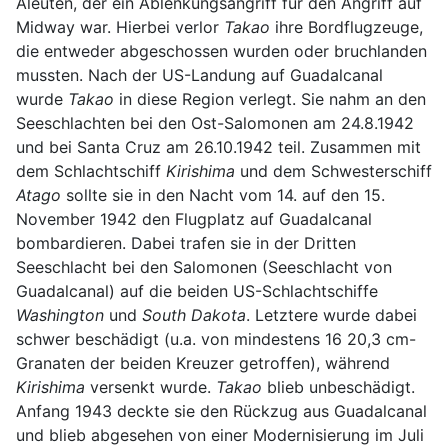
Aleuten, der ein Ablenkungsangriff für den Angriff auf
Midway war. Hierbei verlor
Takao
ihre Bordflugzeuge,
die entweder abgeschossen wurden oder bruchlanden
mussten. Nach der US-Landung auf Guadalcanal
wurde
Takao
in diese Region verlegt. Sie nahm an den
Seeschlachten bei den Ost-Salomonen am 24.8.1942
und bei Santa Cruz am 26.10.1942 teil. Zusammen mit
dem Schlachtschiff
Kirishima
und dem Schwesterschiff
Atago
sollte sie in den Nacht vom 14. auf den 15.
November 1942 den Flugplatz auf Guadalcanal
bombardieren. Dabei trafen sie in der Dritten
Seeschlacht bei den Salomonen (Seeschlacht von
Guadalcanal) auf die beiden US-Schlachtschiffe
Washington
und
South Dakota
. Letztere wurde dabei
schwer beschädigt (u.a. von mindestens 16 20,3 cm-
Granaten der beiden Kreuzer getroffen), während
Kirishima
versenkt wurde.
Takao
blieb unbeschädigt.
Anfang 1943 deckte sie den Rückzug aus Guadalcanal
und blieb abgesehen von einer Modernisierung im Juli