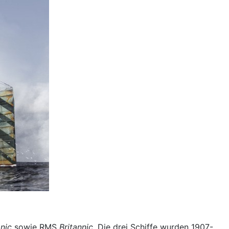
anic
sowie RMS
Britannic
. Die drei Schiffe wurden 1907-