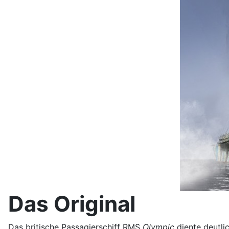
Das Original
Das britische Passagierschiff RMS
Olympic
diente deutli