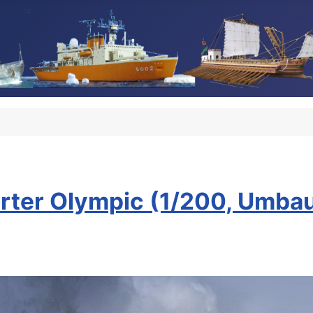
m
orter Olympic (1/200, Umba