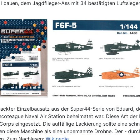
ll bauen, dem Jagdflieger-Ass mit 34 bestätigten Luftsieg
rpackter Einzelbausatz aus der Super44-Serie von Eduard, de
incoteague Naval Air Station beheimatet war. Diese Art de
rps eingesetzt. Die auffällige Lackierung sollte eine schn
en diese Maschine als eine unbemannte Drohne. Der - durch
ben. Zum Nachlesen:
Wikipedia
.