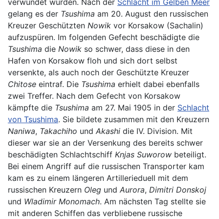
verwundet wurden. Nach der
Schlacht im Gelben Meer
gelang es der
Tsushima
am 20. August den russischen
Kreuzer Geschützten
Nowik
vor Korsakow (Sachalin)
aufzuspüren. Im folgenden Gefecht beschädigte die
Tsushima
die
Nowik
so schwer, dass diese in den
Hafen von Korsakow floh und sich dort selbst
versenkte, als auch noch der Geschützte Kreuzer
Chitose
eintraf. Die
Tsushima
erhielt dabei ebenfalls
zwei Treffer. Nach dem Gefecht von Korsakow
kämpfte die
Tsushima
am 27. Mai 1905 in der
Schlacht
von Tsushima
. Sie bildete zusammen mit den Kreuzern
Naniwa
,
Takachiho
und
Akashi
die IV. Division. Mit
dieser war sie an der Versenkung des bereits schwer
beschädigten Schlachtschiff
Knjas Suworow
beteiligt.
Bei einem Angriff auf die russischen Transporter kam
kam es zu einem längeren Artillerieduell mit dem
russischen Kreuzern
Oleg
und
Aurora
,
Dimitri Donskoj
und
Wladimir Monomach
. Am nächsten Tag stellte sie
mit anderen Schiffen das verbliebene russische