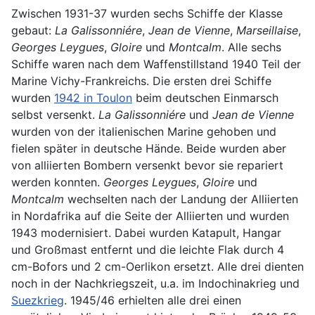
Zwischen 1931-37 wurden sechs Schiffe der Klasse
gebaut:
La Galissonniére
,
Jean de Vienne
,
Marseillaise
,
Georges Leygues
,
Gloire
und
Montcalm
. Alle sechs
Schiffe waren nach dem Waffenstillstand 1940 Teil der
Marine Vichy-Frankreichs. Die ersten drei Schiffe
wurden
1942 in Toulon
beim deutschen Einmarsch
selbst versenkt.
La Galissonniére
und
Jean de Vienne
wurden von der italienischen Marine gehoben und
fielen später in deutsche Hände. Beide wurden aber
von alliierten Bombern versenkt bevor sie repariert
werden konnten.
Georges Leygues
,
Gloire
und
Montcalm
wechselten nach der Landung der Alliierten
in Nordafrika auf die Seite der Alliierten und wurden
1943 modernisiert. Dabei wurden Katapult, Hangar
und Großmast entfernt und die leichte Flak durch 4
cm-Bofors und 2 cm-Oerlikon ersetzt. Alle drei dienten
noch in der Nachkriegszeit, u.a. im Indochinakrieg und
Suezkrieg
. 1945/46 erhielten alle drei einen