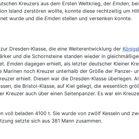
utschen Kreuzers aus dem Ersten Weltkrieg, der
Emden
, be
ion Island zerstören wollte, konnte diese rechtzeitig um Hi
dnet wurde und die
Emden
stellen und versenken konnte.
zur Dresden-Klasse, die eine Weiterentwicklung der
Königs
rker und die Schornsteine standen wieder in gleichmäßig
et.
Emden
dagegen erhielt, als letzter deutscher Kleiner K
Marinen noch Kreuzer unterhalb der Größe der Panzer- und 
uzer erhielt. Diesen war die Dresden-Klasse überlegen. Al
ssen, die Bristol-Klasse, auf Kiel gelegt, die wesentlich g
ser Kreuzer auch über einen Seitenpanzer. Es war ein Kreuz
en voll beladen 4100 t. Sie wurde von zwölf Kesseln und 
esatzung setzte sich aus 381 Mann zusammen.