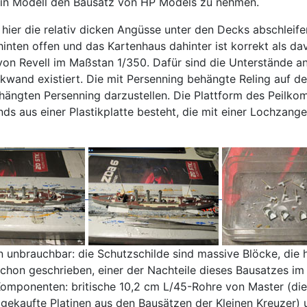
mein Modell den Bausatz von HP Models zu nehmen.
er die relativ dicken Angüsse unter den Decks abschleifen
h hinten offen und das Kartenhaus dahinter ist korrekt als d
n Revell im Maßstan 1/350. Dafür sind die Unterstände an
ückwand existiert. Die mit Persenning behängte Reling auf d
ängten Persenning darzustellen. Die Plattform des Peilkom
nds aus einer Plastikplatte besteht, die mit einer Lochzan
brauchbar: die Schutzschilde sind massive Blöcke, die hin
ie schon geschrieben, einer der Nachteile dieses Bausatzes
omponenten: britische 10,2 cm L/45-Rohre von Master (di
gekaufte Platinen aus den Bausätzen der Kleinen Kreuzer) 