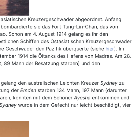
tasiatischen Kreuzergeschwader abgeordnet. Anfang
13 bombardierte sie das Fort Tung-Lin-Chan, das von
tao. Schon am 4. August 1914 gelang es ihr den
estlichen Schiffen des Ostasiatischen Kreuzergeschwader
che Geschwader den Pazifik überquerte (siehe
hier
). Im
ptember 1914 die Öltanks des Hafens von Madras. Am 28.
t, 89 Mann der Besatzung starben) und den
er gelang den australischen Leichten Kreuzer
Sydney
zu
tzung der
Emden
starben 134 Mann, 197 Mann (darunter
waren, konnten mit dem Schoner
Ayesha
entkommen und
Sydney
wurde in dem Gefecht nur leicht beschädigt, vier