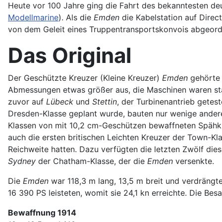
Heute vor 100 Jahre ging die Fahrt des bekanntesten de
Modellmarine
). Als die
Emden
die Kabelstation auf Direct
von dem Geleit eines Truppentransportskonvois abgeor
Das Original
Der Geschützte Kreuzer (Kleine Kreuzer)
Emden
gehörte 
Abmessungen etwas größer aus, die Maschinen waren stä
zuvor auf
Lübeck
und
Stettin
, der Turbinenantrieb getest
Dresden-Klasse geplant wurde, bauten nur wenige andere 
Klassen von mit 10,2 cm-Geschützen bewaffneten Spähkre
auch die ersten britischen Leichten Kreuzer der Town-Kla
Reichweite hatten. Dazu verfügten die letzten Zwölf die
Sydney
der Chatham-Klasse, der die
Emden
versenkte.
Die
Emden
war 118,3 m lang, 13,5 m breit und verdrängt
16 390 PS leisteten, womit sie 24,1 kn erreichte. Die B
Bewaffnung 1914