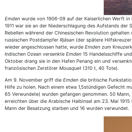
Emden
wurde von 1906-09 auf der Kaiserlichen Werft i
1911 war sie an der Niederschlagung des Aufstands der S
Rebellen während der Chinesischen Revolution gehalten w
russischen Postdampfer
Rjäsan
(der spätere Hilfskreuze
wieder angeschlossen hatte, wurde
Emden
zum Kreuzerkr
Indischen Ozean versenkte
Emden
15 Handelsschiffe und
Oktober drang sie in den Hafen Penang ein und versenk
französischen Zerstörer
Mousquet
(310 t, 40 Tote).
Am 9. November griff die
Emden
die britische Funkstatio
Hilfe zu holen. Nach einem etwa 1,5stündigen Gefecht m
65 Verwundete) wurden gefangen genommen. 50 Mann, die
erreichten über die Arabische Halbinsel am 23. Mai 1915
Mann der Besatzung starben und 16 wurden verwundet.