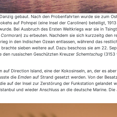
n Danzig gebaut. Nach den Probenfahrten wurde sie zum Os
okehs auf Pohnpei (eine Insel der Carolinen) beteiligt, 19
urde. Bei Ausbruch des Ersten Weltkriegs war sie in Tsing
r
Cormoran
) zu erbeuten. Nachdem sie sich kurzzeitg den r
ieg in den Indischen Ozean entlassen, während das restli
 brachte sieben weitere auf. Dazu beschoss sie am 22. Se
te den russischen Geschützten Kreuzer
Schemtschug
(3153 
n auf Direction Island, eine der Kokosinseln, an, der es ab
usste die
Emden
auf Strand gesetzt werden. Von der Besa
 auf der Insel zur Zerstörung der Funkstation gelandet 
 Istanbul und wieder Anschluss an die deutsche Marine. Die