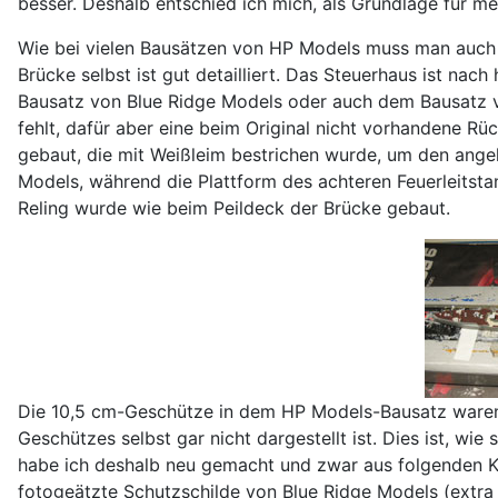
besser. Deshalb entschied ich mich, als Grundlage für 
Wie bei vielen Bausätzen von HP Models muss man auch hi
Brücke selbst ist gut detailliert. Das Steuerhaus ist nac
Bausatz von Blue Ridge Models oder auch dem Bausatz vo
fehlt, dafür aber eine beim Original nicht vorhandene R
gebaut, die mit Weißleim bestrichen wurde, um den angeh
Models, während die Plattform des achteren Feuerleitsta
Reling wurde wie beim Peildeck der Brücke gebaut.
Die 10,5 cm-Geschütze in dem HP Models-Bausatz waren un
Geschützes selbst gar nicht dargestellt ist. Dies ist, w
habe ich deshalb neu gemacht und zwar aus folgenden K
fotogeätzte Schutzschilde von Blue Ridge Models (extra 