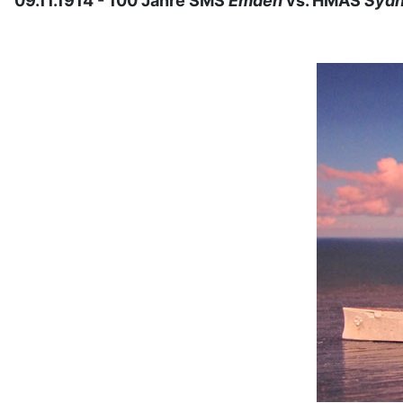
09.11.1914 - 100 Jahre SMS
Emden
vs. HMAS
Syd