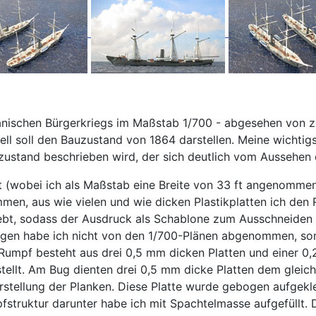
anischen Bürgerkriegs im Maßstab 1/700 - abgesehen von za
ll soll den Bauzustand von 1864 darstellen. Meine wichtigs
uzustand beschrieben wird, der sich deutlich vom Aussehen
nert (wobei ich als Maßstab eine Breite von 33 ft angenom
mmen, aus wie vielen und wie dicken Plastikplatten ich de
eklebt, sodass der Ausdruck als Schablone zum Ausschneiden 
ungen habe ich nicht von den 1/700-Plänen abgenommen, so
er Rumpf besteht aus drei 0,5 mm dicken Platten und einer 
tellt. Am Bug dienten drei 0,5 mm dicke Platten dem glei
arstellung der Planken. Diese Platte wurde gebogen aufge
struktur darunter habe ich mit Spachtelmasse aufgefüllt. 