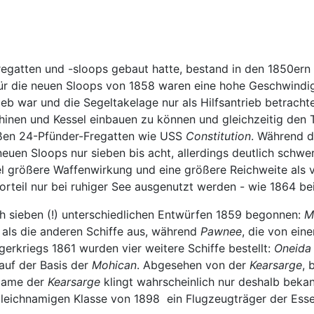
atten und -sloops gebaut hatte, bestand in den 1850ern ei
für die neuen Sloops von 1858 waren eine hohe Geschwindi
b war und die Segeltakelage nur als Hilfsantrieb betrachte
inen und Kessel einbauen zu können und gleichzeitig den Ti
oßen 24-Pfünder-Fregatten wie USS
Constitution
. Während d
neuen Sloops nur sieben bis acht, allerdings deutlich sch
l größere Waffenwirkung und eine größere Reichweite als v
orteil nur bei ruhiger See ausgenutzt werden - wie 1864 be
h sieben (!) unterschiedlichen Entwürfen 1859 begonnen:
M
er als die anderen Schiffe aus, während
Pawnee
, die von ein
rkriegs 1861 wurden vier weitere Schiffe bestellt:
Oneida
auf der Basis der
Mohican
. Abgesehen von der
Kearsarge
, 
 Name der
Kearsarge
klingt wahrscheinlich nur deshalb bekan
 gleichnamigen Klasse von 1898 ein Flugzeugträger der Esse