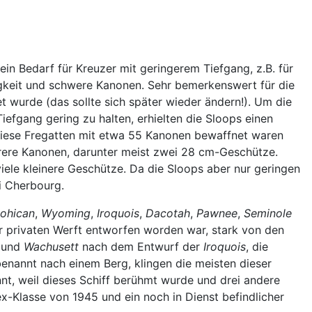
n Bedarf für Kreuzer mit geringerem Tiefgang, z.B. für
gkeit und schwere Kanonen. Sehr bemerkenswert für die
t wurde (das sollte sich später wieder ändern!). Um die
efgang gering zu halten, erhielten die Sloops einen
iese Fregatten mit etwa 55 Kanonen bewaffnet waren
werere Kanonen, darunter meist zwei 28 cm-Geschütze.
iele kleinere Geschütze. Da die Sloops aber nur geringen
i Cherbourg.
ohican
,
Wyoming
,
Iroquois
,
Dacotah
,
Pawnee
,
Seminole
er privaten Werft entworfen worden war, stark von den
und
Wachusett
nach dem Entwurf der
Iroquois
, die
benannt nach einem Berg, klingen die meisten dieser
nt, weil dieses Schiff berühmt wurde und drei andere
x-Klasse von 1945 und ein noch in Dienst befindlicher