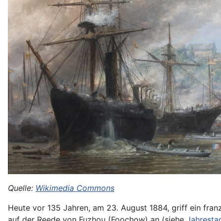
Quelle:
Wikimedia Commons
Heute vor 135 Jahren, am 23. August 1884, griff ein f
auf der Reede von Fuzhou (Foochow) an (siehe
Jahresta