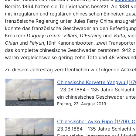
Bereits 1864 hatten sie Teil Vietnams besetzt. Ab 1881 
mit irregulären und regulären chinesischen Einheiten z
französische Regierung unter Jules Ferry China anzugrei
konnte das französische Geschwader an den Befestigung
Kreuzern
Duguay-Trouin
,
Villars
,
D'Estaing
und
Volta
, vi
Chian
und
Feiyun
, fünf Kanonenbooten, zwei Transporte
das komplette chinesische Geschwader zerstören. 942 ch
waren vergleichsweise gering zehn Tote und 48 Verwund
Zu diesem Jahrestag veröffentlichen wir folgende Artikel
Chinesische Korvette Yangwu (1/
23.08.1884 - 135 Jahre Schlacht von Fuzhou Heute vor 135 Jahren, am 23. August 1884, griff ein französisches Geschwader unter Admiral Courbet
ein chinesisches Geschwader unt
Freitag, 23. August 2019
Chinesischer Aviso Fupo (1/700, 
23.08.1884 - 135 Jahre Schlacht von Fuzhou Eines der wenigen chinesischen Schiffe, die die Schlacht von Fuz
Fupo (siehe Jahrestage auf Modellm