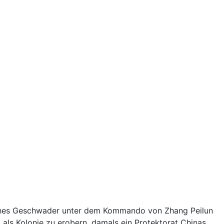
isches Geschwader unter dem Kommando von Zhang Peilun
 als Kolonie zu erobern, damals ein Protektorat Chinas.