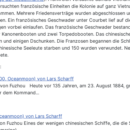
versuchten französische Einheiten die Kolonie auf ganz Vi
usammen. Mehrere Friedensverträge wurden abgeschlossen un
fen. Ein französisches Geschwader unter Courbet lief auf 
en vorbei einlaufen. Das französische Geschwader bestan
er Kanonenbooten und zwei Torpedobooten. Das chinesisc
rn und einigen Dschunken. Die Franzosen begannen die Schl
inesische Seeleute starben und 150 wurden verwundet. Neu
ete.
:
700, Oceanmoon) von Lars Scharff
er dem Kommand...
Oceanmoon) von Lars Scharff
hou 1884 überlebten, war der Aviso
arine). ...