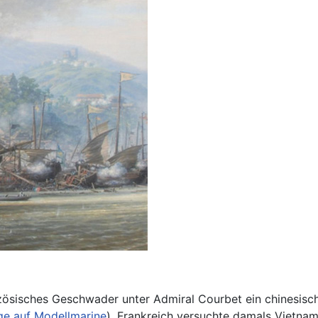
ranzösisches Geschwader unter Admiral Courbet ein chines
ge auf Modellmarine
). Frankreich versuchte damals Vietnam