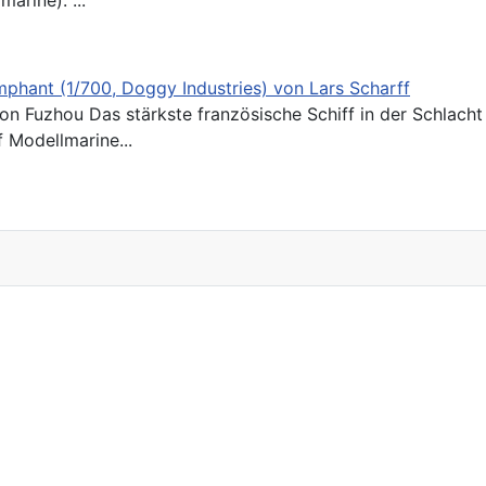
phant (1/700, Doggy Industries) von Lars Scharff
r 135 Jahren war der Panzerkreuzer
 Modellmarine...