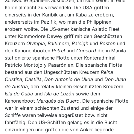
Schwäche Spaniens ausnutzen, um sich selbst in eine
Kolonialmacht zu verwandeln. Die USA griffen
einerseits in der Karibik an, um Kuba zu erobern,
andererseits im Pazifik, wo man die Philippinen
erobern wollte. Die US-amerikanische Asiatic Fleet
unter Kommodore Dewey griff mit den Geschützten
Kreuzern
Olympia
,
Baltimore
,
Raleigh
und
Boston
und
den Kanonenbooten
Petrel
und
Concord
die in Manila
stationierte spanische Flotte unter Konteradmiral
Patricio Montojo y Pasarón an. Die spanische Flotte
bestand aus den Ungeschützten Kreuzern
Reina
Cristina
,
Castilla
,
Don Antonio de Ulloa
und
Don Juan
de Austria
, den relativ kleinen Geschützten Kreuzern
Isla de Cuba
und
Isla de Luzón
sowie dem
Kanonenboot
Marqués del Duero
. Die spanische Flotte
war in einem schlechten Zustand und einige der
Schiffe waren teilweise abgerüstet bzw. nicht
fahrfähig. Den US-Schiffen gelang es in die Bucht
einzudringen und griffen die von Anker liegende