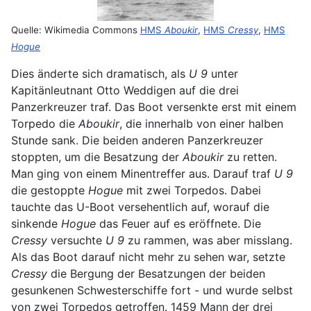
Quelle: Wikimedia Commons
HMS
Aboukir
,
HMS
Cressy
,
HMS
Hogue
Dies änderte sich dramatisch, als
U 9
unter
Kapitänleutnant Otto Weddigen auf die drei
Panzerkreuzer traf. Das Boot versenkte erst mit einem
Torpedo die
Aboukir
, die innerhalb von einer halben
Stunde sank. Die beiden anderen Panzerkreuzer
stoppten, um die Besatzung der
Aboukir
zu retten.
Man ging von einem Minentreffer aus. Darauf traf
U 9
die gestoppte
Hogue
mit zwei Torpedos. Dabei
tauchte das U-Boot
versehentlich auf, worauf die
sinkende
Hogue
das Feuer auf es eröffnete. Die
Cressy
versuchte
U 9
zu rammen, was aber misslang.
Als das Boot darauf nicht mehr zu sehen war, setzte
Cressy
die Bergung der Besatzungen der beiden
gesunkenen Schwesterschiffe fort - und wurde selbst
von zwei Torpedos getroffen. 1459 Mann der drei