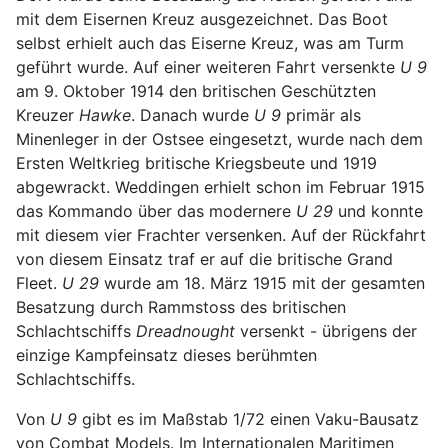
mit dem Eisernen Kreuz ausgezeichnet. Das Boot
selbst erhielt auch das Eiserne Kreuz, was am Turm
geführt wurde. Auf einer weiteren Fahrt versenkte
U 9
am 9. Oktober 1914 den britischen Geschützten
Kreuzer
Hawke
. Danach wurde
U 9
primär als
Minenleger in der Ostsee eingesetzt, wurde nach dem
Ersten Weltkrieg britische Kriegsbeute und 1919
abgewrackt. Weddingen erhielt schon im Februar 1915
das Kommando über das modernere
U 29
und konnte
mit diesem vier Frachter versenken. Auf der Rückfahrt
von diesem Einsatz traf er auf die britische Grand
Fleet.
U 29
wurde am 18. März 1915 mit der gesamten
Besatzung durch Rammstoss des britischen
Schlachtschiffs
Dreadnought
versenkt - übrigens der
einzige Kampfeinsatz dieses berühmten
Schlachtschiffs.
Von
U 9
gibt es im Maßstab 1/72 einen Vaku-Bausatz
von Combat Models. Im Internationalen Maritimen