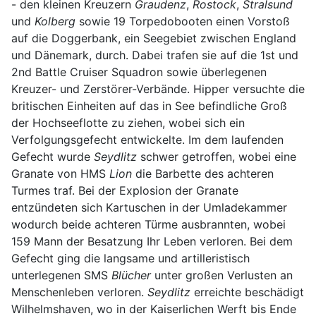
- den kleinen Kreuzern
Graudenz
,
Rostock
,
Stralsund
und
Kolberg
sowie 19 Torpedobooten einen Vorstoß
auf die Doggerbank, ein Seegebiet zwischen England
und Dänemark, durch. Dabei trafen sie auf die 1st und
2nd Battle Cruiser Squadron sowie überlegenen
Kreuzer- und Zerstörer-Verbände. Hipper versuchte die
britischen Einheiten auf das in See befindliche Groß
der Hochseeflotte zu ziehen, wobei sich ein
Verfolgungsgefecht entwickelte. Im dem laufenden
Gefecht wurde
Seydlitz
schwer getroffen, wobei eine
Granate von HMS
Lion
die Barbette des achteren
Turmes traf. Bei der Explosion der Granate
entzündeten sich Kartuschen in der Umladekammer
wodurch beide achteren Türme ausbrannten, wobei
159 Mann der Besatzung Ihr Leben verloren. Bei dem
Gefecht ging die langsame und artilleristisch
unterlegenen SMS
Blücher
unter großen Verlusten an
Menschenleben verloren.
Seydlitz
erreichte beschädigt
Wilhelmshaven, wo in der Kaiserlichen Werft bis Ende