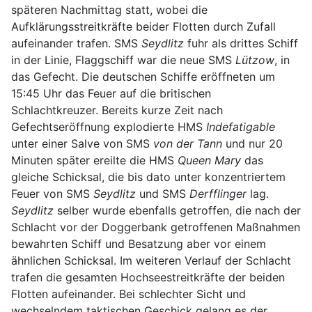
späteren Nachmittag statt, wobei die
Aufklärungsstreitkräfte beider Flotten durch Zufall
aufeinander trafen. SMS
Seydlitz
fuhr als drittes Schiff
in der Linie, Flaggschiff war die neue SMS
Lützow
, in
das Gefecht. Die deutschen Schiffe eröffneten um
15:45 Uhr das Feuer auf die britischen
Schlachtkreuzer. Bereits kurze Zeit nach
Gefechtseröffnung explodierte HMS
Indefatigable
unter einer Salve von SMS
von der Tann
und nur 20
Minuten später ereilte die HMS
Queen Mary
das
gleiche Schicksal, die bis dato unter konzentriertem
Feuer von SMS
Seydlitz
und SMS
Derfflinger
lag.
Seydlitz
selber wurde ebenfalls getroffen, die nach der
Schlacht vor der Doggerbank getroffenen Maßnahmen
bewahrten Schiff und Besatzung aber vor einem
ähnlichen Schicksal. Im weiteren Verlauf der Schlacht
trafen die gesamten Hochseestreitkräfte der beiden
Flotten aufeinander. Bei schlechter Sicht und
wechselndem taktischen Geschick gelang es der