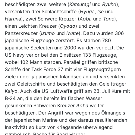
beschädigten zwei weitere (
Katsuragi
und
Ryuho
),
versenkten drei Schlachtschiffe (
Hyuga
,
Ise
und
Haruna
), zwei Schwere Kreuzer (
Aoba
und
Tone
),
einen Leichten Kreuzer (
Oyodo
) und zwei
Panzerkreuzer (
Izumo
und
Iwate
). Dazu wurden 306
japanische Flugzeuge zerstört. Es starben 780
japanische Seeleuten und 2000 wurden verletzt. Die
US Navy verlor bei den Einsätzen 133 Flugzeuge,
wobei 102 Mann starben. Parallel griffen britische
Schiffe der Task Force 37 mit vier Flugzeugträgern
Ziele in der japanischen Inlandsee an und versenkten
zwei Geleitschiffe und beschädigten den Geleitträger
Kaiyo
. Auch die US-Luftwaffe griff am 28. Juli Kure mit
B-24 an, die den bereits im flachen Wasser
gesunkenen Schweren Kreuzer
Aoba
weiter
beschädigten. Der Angriff war wegen des Ölmangels
der japanischen Marine und der daraus resultierenden
Inaktivität so kurz vor Kriegsende überwiegend
symbolisch, Rache für Pearl Harbor.