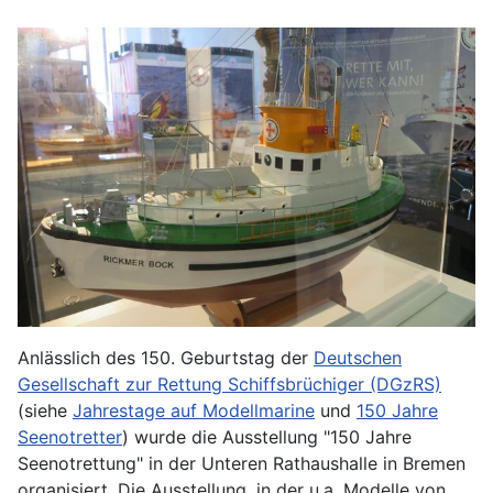
Anlässlich des 150. Geburtstag der
Deutschen
Gesellschaft zur Rettung Schiffsbrüchiger (DGzRS)
(siehe
Jahrestage auf Modellmarine
und
150 Jahre
Seenotretter
) wurde die Ausstellung "150 Jahre
Seenotrettung" in der Unteren Rathaushalle in Bremen
organisiert. Die Ausstellung, in der u.a. Modelle von