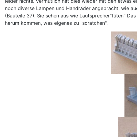
leider nichts. Vermutlich hat dies wieder mit den etwas
noch diverse Lampen und Handräder angebracht, wie auch
(Bauteile 37). Sie sehen aus wie Lautsprecher"tüten" Da
herum kommen, was eigenes zu "scratchen".