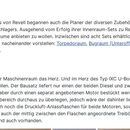
 von Revell begannen auch die Planer der diversen Zubehör
hlagers. Ausgehend vom Erfolg ihrer Innenraum-Sets zu Re
me anbieten zu wollen. Inzwischen sind acht Sets erhältlic
, nacheinander vorstellen:
Torpedoraum
,
Bugraum (Unteroff
.
 der Maschinenraum das Herz. Und im Herz des Typ IXC U-Bo
len. Der Bausatz liefert nur einen der beiden Diesel und 
nn aber durch einen separat angebotenen Motor bestückt we
ickbereich durchaus zu überlegen, jedoch wäre der dahinter
 noch die Druckluft-Anlassflaschen für beide Motoren, sowi
uch der mittig zwischen den Flaschen angeordnete Treiböl
ind auch vorhanden.