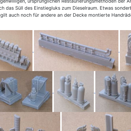
 eigenwilligen, ursprünglichen Restaurierungsmethoden der 
 das Süll des Einstiegluks zum Dieselraum. Etwas sonderba
s gilt auch noch für andere an der Decke montierte Handräd