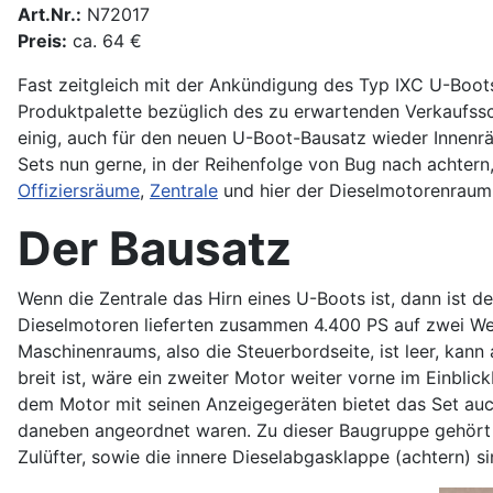
Art.Nr.:
N72017
Preis:
ca. 64 €
Fast zeitgleich mit der Ankündigung des Typ IXC U-Boots
Produktpalette bezüglich des zu erwartenden Verkaufssc
einig, auch für den neuen U-Boot-Bausatz wieder Innenräu
Sets nun gerne, in der Reihenfolge von Bug nach achtern
Offiziersräume
,
Zentrale
und hier der Dieselmotorenraum
Der Bausatz
Wenn die Zentrale das Hirn eines U-Boots ist, dann ist
Dieselmotoren lieferten zusammen 4.400 PS auf zwei Wel
Maschinenraums, also die Steuerbordseite, ist leer, ka
breit ist, wäre ein zweiter Motor weiter vorne im Einbl
dem Motor mit seinen Anzeigegeräten bietet das Set auch
daneben angeordnet waren. Zu dieser Baugruppe gehört a
Zulüfter, sowie die innere Dieselabgasklappe (achtern) s