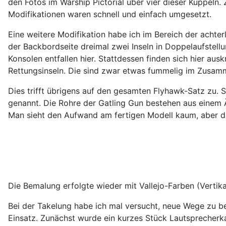
den Fotos im Warship Pictorial über vier dieser Kuppeln
Modifikationen waren schnell und einfach umgesetzt.
Eine weitere Modifikation habe ich im Bereich der achte
der Backbordseite dreimal zwei Inseln in Doppelaufstell
Konsolen entfallen hier. Stattdessen finden sich hier au
Rettungsinseln. Die sind zwar etwas fummelig im Zusamm
Dies trifft übrigens auf den gesamten Flyhawk-Satz zu. S
genannt. Die Rohre der Gatling Gun bestehen aus einem Ä
Man sieht den Aufwand am fertigen Modell kaum, aber da
Die Bemalung erfolgte wieder mit Vallejo-Farben (Vertika
Bei der Takelung habe ich mal versucht, neue Wege zu b
Einsatz. Zunächst wurde ein kurzes Stück Lautsprecherk