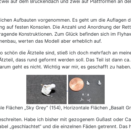
. Zwei auf dem Brückendach und zwei auf Plattformen an de
rlichen Aufbauten vorgenommen. Es geht um die Auflagen de
ung auf festen Konsolen. Die Anzahl und Anordnung der Rett
skragende Konstruktionen. Zum Glück befinden sich im Flyha
enbau, werten das Modell aber erheblich auf.
o schön die Ätzteile sind, stieß ich doch mehrfach an mein
tzteil, dass rund geformt werden soll. Das Teil ist dann c
rum geht es nicht. Wichtig war mir, es geschafft zu haben
le Flächen „Sky Grey“ (154), Horizontale Flächen „Basalt Gr
eschreiten. Habe ich bisher mit gezogenem Gußast oder Ca
abel „geschlachtet“ und die einzelnen Fäden getrennt. Da