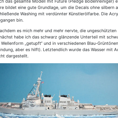
h das gesamte Modell mit Future (Pledge Bodenreiniger) ein
e bildet eine gute Grundlage, um die Decals ohne silbern a
hließende Washing mit verdünnter Künstlerölfarbe. Die Acry
egangen bin.
Nachdem es mich mehr und mehr nervte, die ungeschützten 
nächst habe ich das schwarz glänzende Unterteil mit schw
ne Wellenform „getupft“ und in verschiedenen Blau-Grüntön
windung, aber es hilft). Letztendlich wurde das Wasser mit 
t dargestellt.