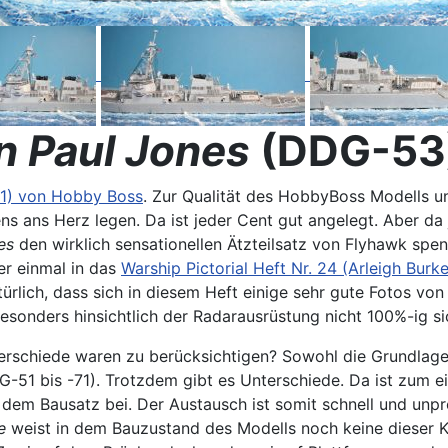
n Paul Jones
(DDG-53
) von Hobby Boss
. Zur Qualität des HobbyBoss Modells u
s ans Herz legen. Da ist jeder Cent gut angelegt. Aber da
es
den wirklich sensationellen Ätzteilsatz von Flyhawk spendi
er einmal in das
Warship Pictorial Heft Nr. 24 (Arleigh Burk
ürlich, dass sich in diesem Heft einige sehr gute Fotos vo
besonders hinsichtlich der Radarausrüstung nicht 100%-ig si
erschiede waren zu berücksichtigen? Sowohl die Grundlage
G-51 bis -71). Trotzdem gibt es Unterschiede. Da ist zum 
 dem Bausatz bei. Der Austausch ist somit schnell und unp
e
weist in dem Bauzustand des Modells noch keine dieser K