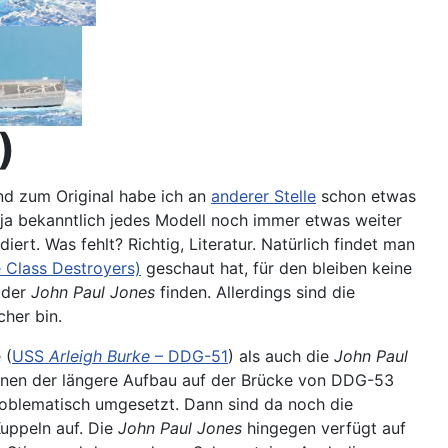
)
nd zum Original habe ich an
anderer Stelle
schon etwas
 ja bekanntlich jedes Modell noch immer etwas weiter
ert. Was fehlt? Richtig, Literatur. Natürlich findet man
e Class Destroyers)
geschaut hat, für den bleiben keine
n der
John Paul Jones
finden. Allerdings sind die
cher bin.
 (
USS
Arleigh Burke
– DDG-51
) als auch die
John Paul
einen der längere Aufbau auf der Brücke von DDG-53
roblematisch umgesetzt. Dann sind da noch die
uppeln auf. Die
John Paul Jones
hingegen verfügt auf