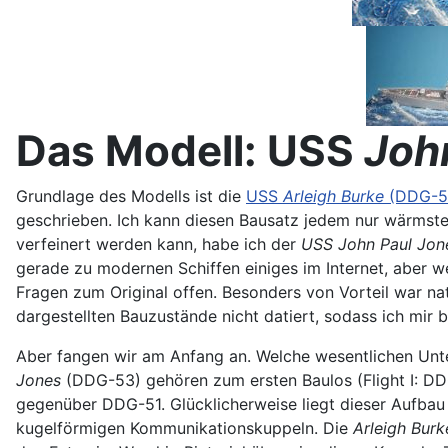
Das Modell: USS
Joh
Grundlage des Modells ist die
USS
Arleigh Burke
(DDG-51
geschrieben. Ich kann diesen Bausatz jedem nur wärmsten
verfeinert werden kann, habe ich der
USS John Paul Jon
gerade zu modernen Schiffen einiges im Internet, aber w
Fragen zum Original offen. Besonders von Vorteil war nat
dargestellten Bauzustände nicht datiert, sodass ich mir 
Aber fangen wir am Anfang an. Welche wesentlichen Unt
Jones
(DDG-53) gehören zum ersten Baulos (Flight I: DD
gegenüber DDG-51. Glücklicherweise liegt dieser Aufbau
kugelförmigen Kommunikationskuppeln. Die
Arleigh Burk