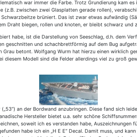
blematisch war immer die Farbe. Trotz Grundierung kam es 
z.B. zwischen zwei Glasplatten gerade rollen), verabschie
Schwarzbeitze brüniert. Das ist zwar etwas aufwändig (Säur
 Draht biegen, rollen und knoten, er bleibt schwarz und ze
biert habe, ist die Darstellung von Seeschlag, d.h. dem Ve
fen geschnitten und schachbrettförmig auf dem Bug aufgetr
n Grau betont. Wolfgang Wurm hat hierzu einen wirklich gen
ei diesem Modell sind die Felder allerdings viel zu groß ge
r („53“) an der Bordwand anzubringen. Diese fand sich lei
kanadische Hersteller bietet u.a. sehr schöne Schiffsnummer
ezeichnen, soweit ich es verstanden habe, Auszeichnungen 
e gefunden habe ich ein „H E E“ Decal. Damit muss, und ka