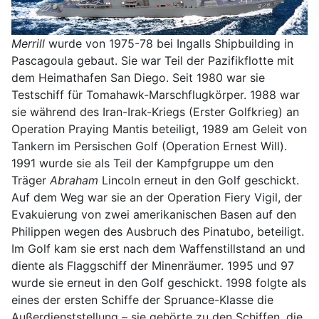
Merrill
wurde von 1975-78 bei Ingalls Shipbuilding in
Pascagoula gebaut. Sie war Teil der Pazifikflotte mit
dem Heimathafen San Diego. Seit 1980 war sie
Testschiff für Tomahawk-Marschflugkörper. 1988 war
sie während des Iran-Irak-Kriegs (Erster Golfkrieg) an
Operation Praying Mantis beteiligt, 1989 am Geleit von
Tankern im Persischen Golf (Operation Ernest Will).
1991 wurde sie als Teil der Kampfgruppe um den
Träger
Abraham
Lincoln erneut in den Golf geschickt.
Auf dem Weg war sie an der Operation Fiery Vigil, der
Evakuierung von zwei amerikanischen Basen auf den
Philippen wegen des Ausbruch des Pinatubo, beteiligt.
Im Golf kam sie erst nach dem Waffenstillstand an und
diente als Flaggschiff der Minenräumer. 1995 und 97
wurde sie erneut in den Golf geschickt. 1998 folgte als
eines der ersten Schiffe der Spruance-Klasse die
Außerdienststellung – sie gehörte zu den Schiffen, die