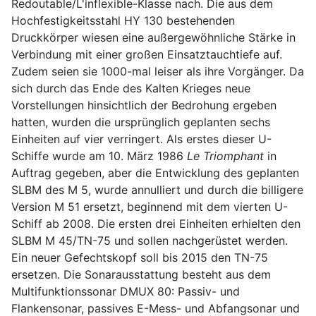
Redoutable/L'inflexible-Klasse nach. Die aus dem
Hochfestigkeitsstahl HY 130 bestehenden
Druckkörper wiesen eine außergewöhnliche Stärke in
Verbindung mit einer großen Einsatztauchtiefe auf.
Zudem seien sie 1000-mal leiser als ihre Vorgänger. Da
sich durch das Ende des Kalten Krieges neue
Vorstellungen hinsichtlich der Bedrohung ergeben
hatten, wurden die ursprünglich geplanten sechs
Einheiten auf vier verringert. Als erstes dieser U-
Schiffe wurde am 10. März 1986
Le Triomphant
in
Auftrag gegeben, aber die Entwicklung des geplanten
SLBM des M 5, wurde annulliert und durch die billigere
Version M 51 ersetzt, beginnend mit dem vierten U-
Schiff ab 2008. Die ersten drei Einheiten erhielten den
SLBM M 45/TN-75 und sollen nachgerüstet werden.
Ein neuer Gefechtskopf soll bis 2015 den TN-75
ersetzen. Die Sonarausstattung besteht aus dem
Multifunktionssonar DMUX 80: Passiv- und
Flankensonar, passives E-Mess- und Abfangsonar und