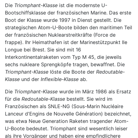
Die
Triomphant-Klasse
ist die modernste U-
Bootschiffsklasse der französischen Marine. Das erste
Boot der Klasse wurde 1997 in Dienst gestellt. Die
strategischen Atom-U-Boote bilden den maritimen Teil
der französischen Nuklearstreitkräfte (Force de
frappe). Ihr Heimathafen ist der Marinestützpunkt Ile
Longue bei Brest. Sie sind mit 16
Interkontinentalraketen vom Typ M 45, die jeweils
sechs nukleare Sprengköpfe tragen, bewaffnet. Die
Triomphant-Klasse
löste die Boote der
Redoutable-
Klasse
und der
Inflexible-Klasse
ab.
Die
Triomphant-Klasse
wurde im März 1986 als Ersatz
für die
Redoutable-Klasse
bestellt. Sie wird im
Französischen als SNLE-NG (Sous-Marin Nucléaire
Lanceur d'Engins de Nouvelle Génération) bezeichnet,
was etwa Neue Generation Raketen tragender Atom-
U-Boote bedeutet. Triomphant sind wesentlich leiser
als ihre Vorgänger und haben eine empfindlichere