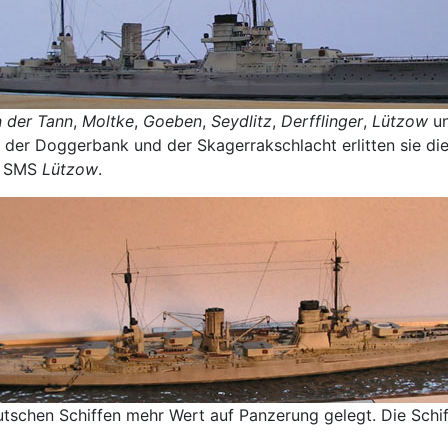
 der Tann
,
Moltke
,
Goeben
,
Seydlitz
,
Derfflinger
,
Lützow
u
 der Doggerbank und der Skagerrakschlacht erlitten sie d
s, SMS
Lützow
.
utschen Schiffen mehr Wert auf Panzerung gelegt. Die Schi